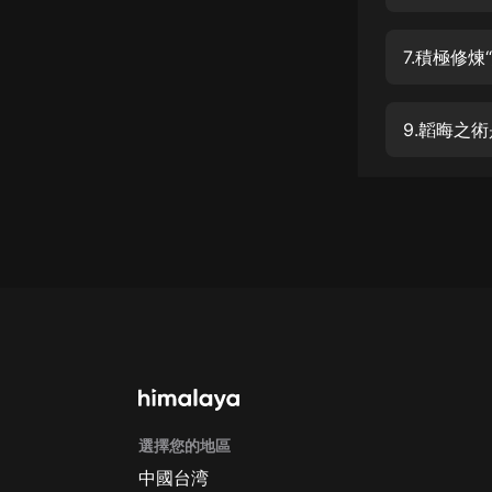
經典名著
人物傳記
7.積極修煉
電影
生活
9.韜晦之
英語
日語
課程
少兒教育
二次元
教育培訓
IT科技
選擇您的地區
汽車
中國台湾