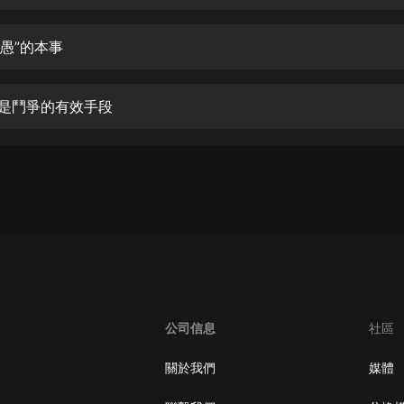
生命科學篇1-2·猴子警長科學探案記|
寶寶巴士科普
寶寶巴士
“愚”的本事
【新民間劇場】我的老千江湖｜ 有聲
的紫襟｜ 魔幻千手
術是鬥爭的有效手段
有聲的紫襟
《夜色鋼琴曲》
夜色鋼琴曲趙海洋
太荒吞天訣丨熱血玄幻丨紫襟領銜有
聲劇
有聲的紫襟
嫡女貴嫁 | 一刀蘇蘇團隊制作 | 古言
宮鬥重生爽文 多人有聲劇
公司信息
社區
一刀蘇蘇
中國大案紀實 | 每日一驚案！真實案
關於我們
媒體
件恐怖刑偵尚文
大舌頭尚文