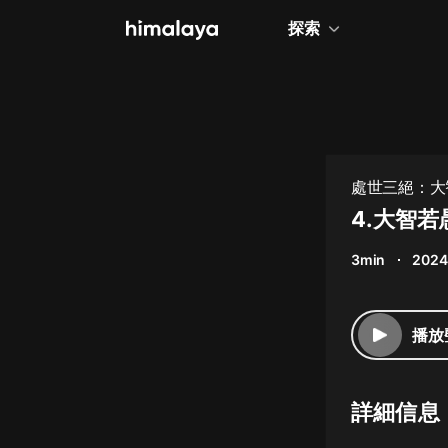
探索
全部
小說
個人成長
處世三絕：大
相聲評書
4.大智
兒童
3min
2024
歷史
情感治愈
播放
健康養生
商業財經
詳細信息
廣播劇