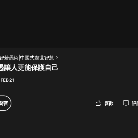
最佳女婿｜都市異能多人有聲劇｜一
種侃侃｜有聲小說
一種侃侃
米小圈上學記:一二三年級 | 暢銷出版
智若愚術|中國式處世智慧
物
若愚讓人更能保護自己
米小圈
 FEB 21
破壞者聯盟篇1-4季·猴子警長科學探
案記|寶寶巴士
寶寶巴士
聲音
喜歡
評
大奉打更人丨頭陀淵領銜多人有聲
劇|暢聽全集|王鶴棣、田曦薇主演影
視劇原著|賣報小郎君
頭陀淵講故事
總有這樣的歌只想一個人聽