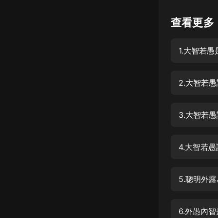
懸疑
查看更多
科幻
1.大智若
好書精講
外語
2.大智若
耽美
認知思維
3.大智若
人文
音樂
4.大智若
粵語
5.聰明外
頭條
娛樂
6.外愚內