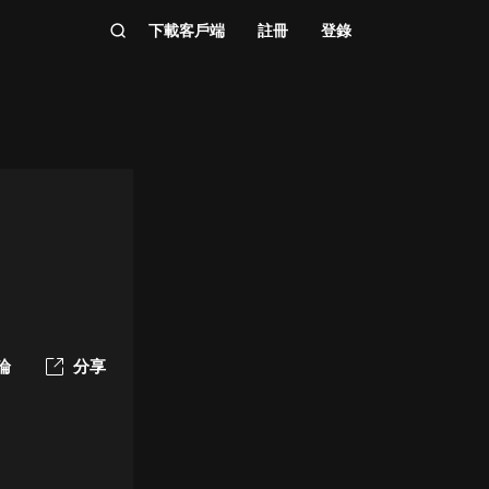
下載客戶端
註冊
登錄
論
分享