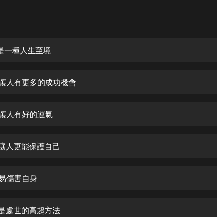
灰姑娘音樂
郭德綱於謙相聲全集
德雲社郭德綱相聲VIP
愚是一種人生至境
安全警長啦咘啦哆·假期篇|新篇章加
更|寶寶巴士故事
愚讓人有更多的成功機會
寶寶巴士
凡人修仙傳|楊洋主演影視原著|薑廣
濤配音多播版本
愚讓人有好的運氣
光合積木
愚讓人更能保護自己
摸金天師【第一季】（紫襟演播）
有聲的紫襟
露易傷害自身
無敵六皇子|爆笑穿越|無敵流皇子|安
燃領銜有聲小說
安燃
智是處世的高超方法