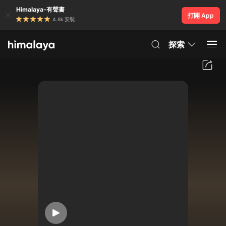
Himalaya-有聲書
打開 App
4.8k 安裝
探索