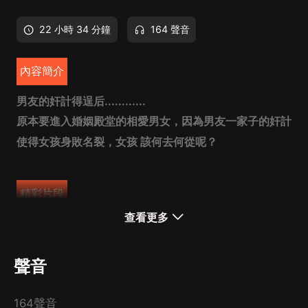
22 小時 34 分鐘
164 聲音
內容簡介
男友的奸計得逞后............
原本要進入婚姻殿堂的相愛男女，因為男友一家子的奸計
使得女孩身敗名裂，女孩 該何去何從呢？
精彩片段
查看更多
“婚訂了，我們陳家聘禮也下了，我們的新房子裝修了，
錢花了這麼多，你卻跟别的男人鬼混，還不止一個男的！
聲音
你背叛陳卓，做出這種傷風敗俗、没有廉恥的事！還好意
思結婚？這個婚還怎麼結？”
164聲音
“胡說八道！”孫千窈氣極，“胡說八道！”