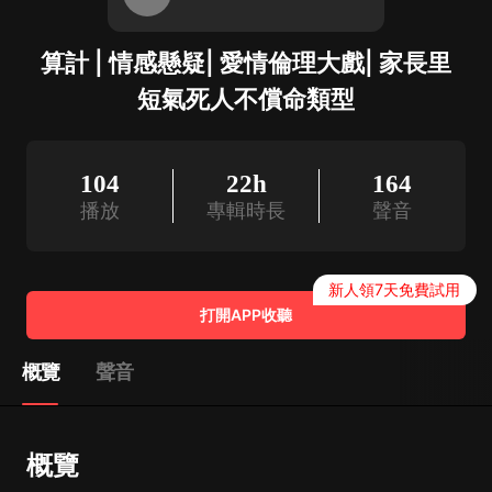
算計 | 情感懸疑| 愛情倫理大戲| 家長里
短氣死人不償命類型
104
22h
164
播放
專輯時長
聲音
新人領7天免費試用
打開APP收聽
概覽
聲音
概覽