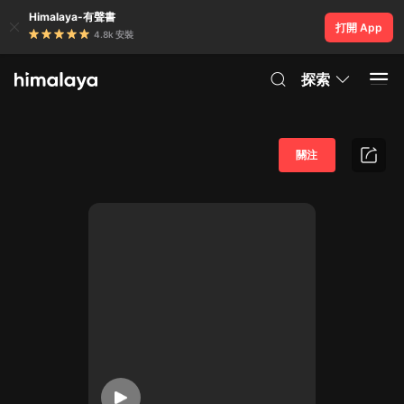
Himalaya-有聲書
打開 App
4.8k 安裝
探索
關注