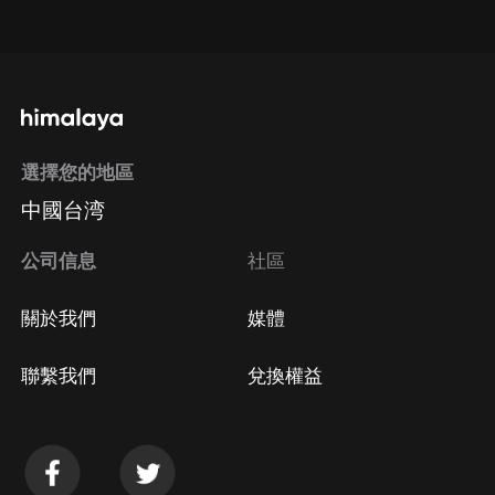
點擊這裡
通過手機端訂閱如何取消？
選擇您的地區
Apple Store取消訂閱
中國台湾
方法
Google Play取消訂閱方法
公司信息
社區
關於我們
媒體
聯繫我們
兌換權益