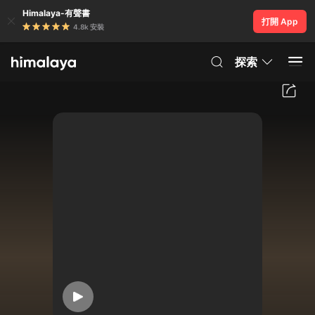
Himalaya-有聲書
打開 App
4.8k 安裝
探索