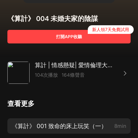
《算計》 004 未婚夫家的陰謀
新人領7天免費試用
打開APP收聽
算計 | 情感懸疑| 愛情倫理大戲| 家長里短氣死人不償命類型
104次播放
164條聲音
查看更多
《算計》 001 致命的床上玩笑（一）
8min