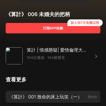
《算計》 006 未婚夫的把柄
新人領7天免費試用
打開APP收聽
算計 | 情感懸疑| 愛情倫理大戲| 家長里短氣死人不償命類型
104次播放
164條聲音
查看更多
《算計》 001 致命的床上玩笑（一）
8min