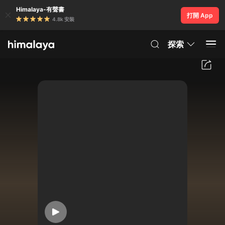
Himalaya-有聲書
打開 App
4.8k 安裝
探索