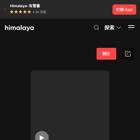
Himalaya-有聲書
打開 App
4.8k 安裝
探索
關注