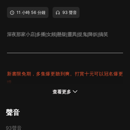
11 小時 56 分鐘
93 聲音
深夜那家小店|多播|女頻|懸疑|靈異|捉鬼|降妖|搞笑
新書限免期，多集爆更聽到爽。打賞十元可以冠名爆更
哦。
查看更多
聲音
我們所在的世界是既已知也未知的世界，
93聲音