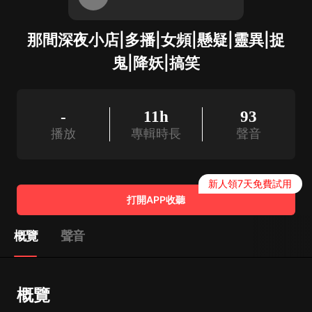
那間深夜小店|多播|女頻|懸疑|靈異|捉
鬼|降妖|搞笑
-
11h
93
播放
專輯時長
聲音
新人領7天免費試用
打開APP收聽
概覽
聲音
概覽