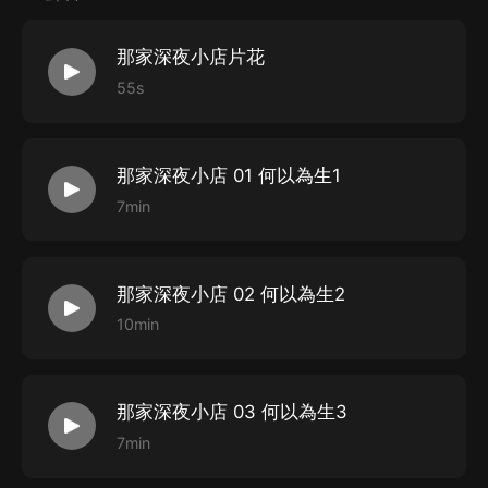
世間諸多神奇，復雜神秘的事件正在我們已知或未知的角
落演繹著。
那家深夜小店片花
55s
現代聊齋，說的妖鬼事，道儘人間情！
看擁有神秘黑貓的陰陽眼少女如何跟妖鬼神魔打交道，
那家深夜小店 01 何以為生1
7min
善有善報，惡有惡報，不是不報時候未到。
即便行走在黑暗之中，依舊向陽而生。
那家深夜小店 02 何以為生2
10min
那家深夜小店 03 何以為生3
7min