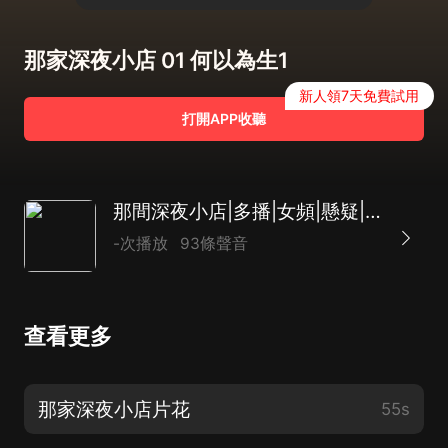
那家深夜小店 01 何以為生1
新人領7天免費試用
打開APP收聽
那間深夜小店|多播|女頻|懸疑|靈異|捉鬼|降妖|搞笑
-次播放
93條聲音
查看更多
那家深夜小店片花
55s