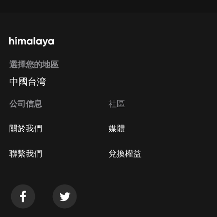
選擇您的地區
中國台湾
公司信息
社區
關於我們
媒體
聯繫我們
兌換權益