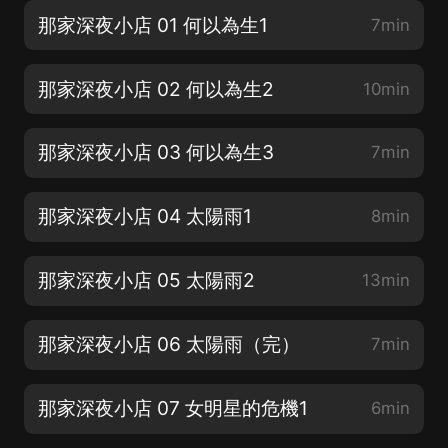
那家深夜小店 01 何以為生1
7min
那家深夜小店 02 何以為生2
10min
那家深夜小店 03 何以為生3
7min
那家深夜小店 04 太陽雨1
8min
那家深夜小店 05 太陽雨2
13min
那家深夜小店 06 太陽雨（完）
7min
那家深夜小店 07 女明星的危機1
6min