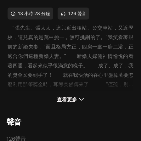
13 小時 28 分鐘
126 聲音
"張先生、張太太，這兒近出租站、公交車站，又近學
校，這兒真的是萬中挑一，無可挑剔的了。"我笑看著眼
前的新婚夫妻，"而且格局方正，四房一廳一廚二浴，正
適合你們這種新婚夫妻。" 新婚夫婦倆神情愉悅的看
著四週，看起來似乎很滿意的樣子。 成了、成了，我
的獎金又要到手了！ 就在我快活的在心里盤算著要怎
麼利用那筆獎金時，耳際突然傳來了── "侄孫，别妄
想了，他們不會買的。"
當身邊有個鬼陪著你，還隨時知道你在想什麼，並能
查看更多
幫你預知未來，解決困難，你會……
聲音
126聲音