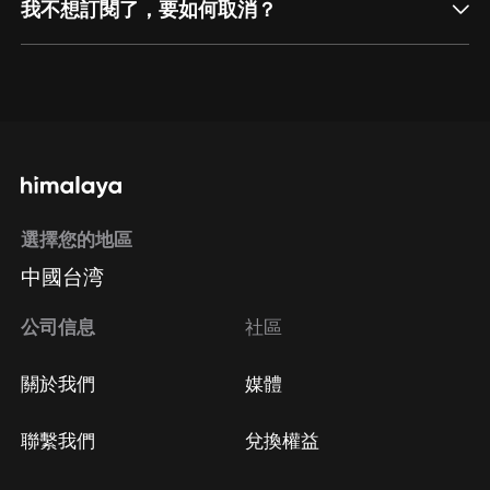
我不想訂閱了，要如何取消？
通過網頁端訂閱如何取消？
點擊這裡
通過手機端訂閱如何取消？
選擇您的地區
Apple Store取消訂閱
中國台湾
方法
Google Play取消訂閱方法
公司信息
社區
關於我們
媒體
聯繫我們
兌換權益