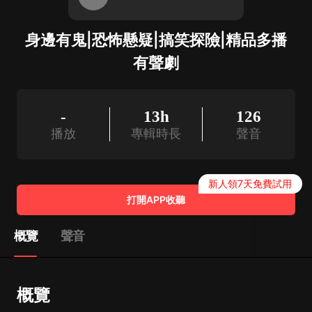
身邊有鬼|恐怖懸疑|搞笑探險|精品多播
有聲劇
-
13h
126
播放
專輯時長
聲音
新人領7天免費試用
打開APP收聽
概覽
聲音
概覽