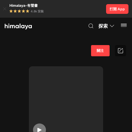
Himalaya-有聲書
打開 App
4.8k 安裝
探索
關注