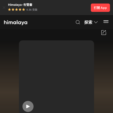
Himalaya-有聲書
打開 App
4.8k 安裝
探索