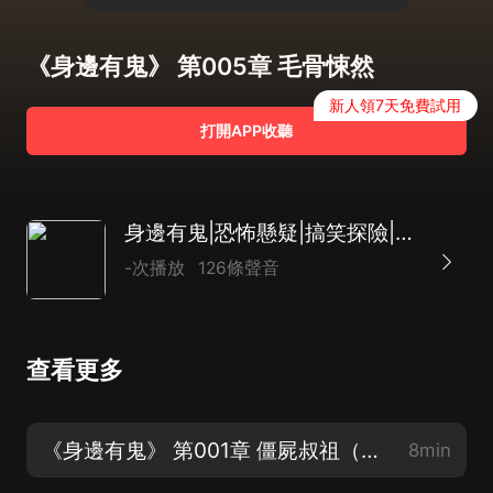
《身邊有鬼》 第005章 毛骨悚然
新人領7天免費試用
打開APP收聽
身邊有鬼|恐怖懸疑|搞笑探險|精品多播有聲劇
-次播放
126條聲音
查看更多
《身邊有鬼》 第001章 僵屍叔祖（新書上架求訂閱 求分享 求評論）
8min