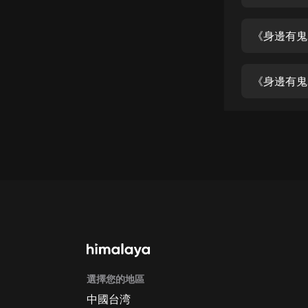
經典名著
人物傳記
《身邊有鬼
電影
生活
《身邊有鬼
英語
日語
課程
少兒教育
二次元
教育培訓
IT科技
選擇您的地區
汽車
中國台湾