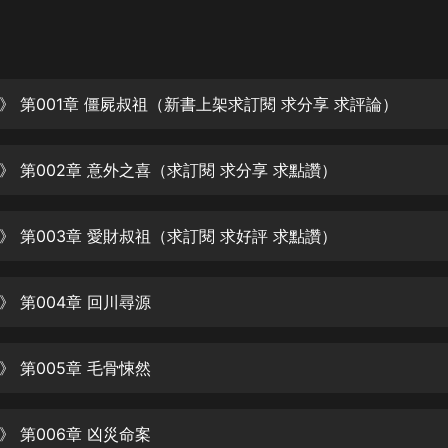
灰姑娘音樂
郭德綱於謙相聲全集
德雲社郭德綱相聲VIP
》 第001章 僵屍叔祖（新書上架求訂閱 求分享 求評論）
安全警長啦咘啦哆·假期篇|新篇章加
更|寶寶巴士故事
》 第002章 意外之喜（求訂閱 求分享 求點讚）
寶寶巴士
凡人修仙傳|楊洋主演影視原著|薑廣
濤配音多播版本
》 第003章 愛財叔祖（求訂閱 求好評 求點讚）
光合積木
》 第004章 回川尋源
摸金天師【第一季】（紫襟演播）
有聲的紫襟
》 第005章 毛骨悚然
無敵六皇子|爆笑穿越|無敵流皇子|安
燃領銜有聲小說
安燃
》 第006章 凶災命案