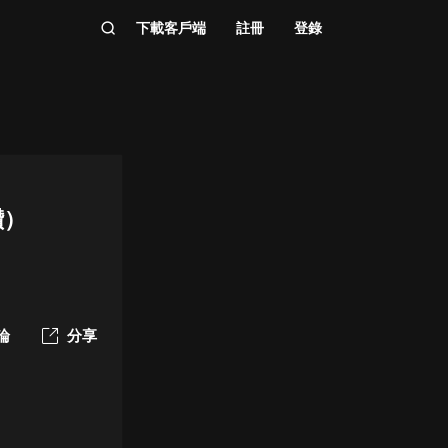
下載客戶端
註冊
登錄
讚）
論
分享