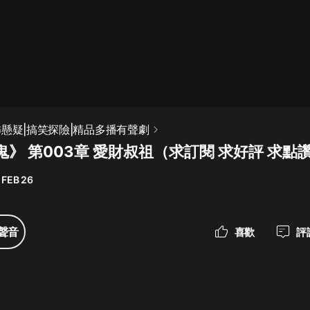
最佳女婿｜都市異能多人有聲劇｜一
種侃侃｜有聲小說
一種侃侃
米小圈上學記:一二三年級 | 暢銷出版
怖懸疑|搞笑探險|精品多播有聲劇
物
》 第003章 愛財叔祖（求訂閱 求好評 求點
米小圈
 FEB 26
破壞者聯盟篇1-4季·猴子警長科學探
案記|寶寶巴士
寶寶巴士
聲音
喜歡
評
大奉打更人丨頭陀淵領銜多人有聲
劇|暢聽全集|王鶴棣、田曦薇主演影
視劇原著|賣報小郎君
頭陀淵講故事
總有這樣的歌只想一個人聽