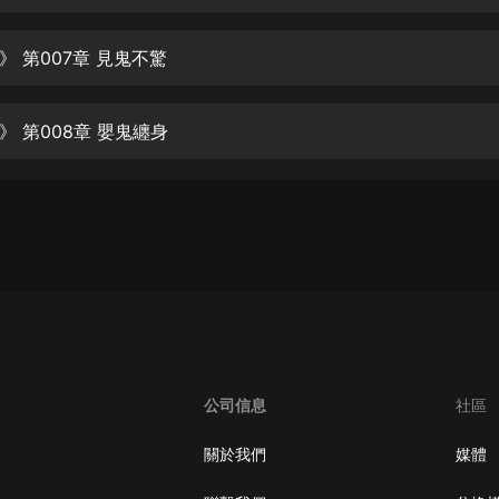
生命科學篇1-2·猴子警長科學探案記|
寶寶巴士科普
寶寶巴士
》 第007章 見鬼不驚
【新民間劇場】我的老千江湖｜ 有聲
的紫襟｜ 魔幻千手
》 第008章 嬰鬼纏身
有聲的紫襟
《夜色鋼琴曲》
夜色鋼琴曲趙海洋
太荒吞天訣丨熱血玄幻丨紫襟領銜有
聲劇
有聲的紫襟
嫡女貴嫁 | 一刀蘇蘇團隊制作 | 古言
宮鬥重生爽文 多人有聲劇
公司信息
社區
一刀蘇蘇
中國大案紀實 | 每日一驚案！真實案
關於我們
媒體
件恐怖刑偵尚文
大舌頭尚文