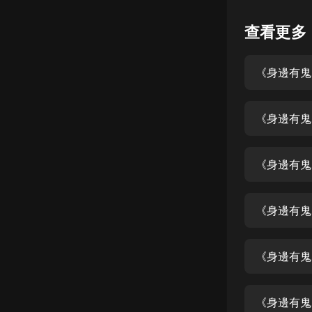
懸疑
查看更多
科幻
《身邊有鬼
好書精講
外語
《身邊有鬼
耽美
認知思維
《身邊有鬼
人文
音樂
《身邊有鬼
粵語
《身邊有鬼
頭條
娛樂
《身邊有鬼