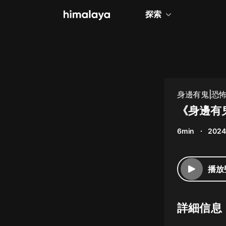
探索
全部
小說
個人成長
身邊有鬼|恐
相聲評書
《身邊有鬼
兒童
6min
2024
歷史
情感治愈
播放
健康養生
商業財經
詳細信息
廣播劇