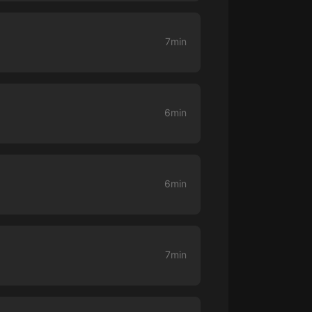
大秦：不裝了，你爹我是秦始皇丨爆
笑穿越丨伍壹劇社多人劇|趙家繼承
7min
人秦朝
伍壹劇社
詭秘之主 | 多人有聲劇丨同名動畫原
著 | 西幻克蘇魯 | 烏賊作品
8082Audio
6min
重生1980：開局迎娶姐姐閨蜜丨頭
陀淵領銜丨重生八零丨精品多人有聲
劇
頭陀淵講故事
6min
成何體統丨雙穿反套路爆笑爽文丨冷
月淺淺&倔強的小紅丨精品多人有聲
劇
o冷月淺淺o
7min