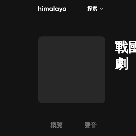
探索
全部
小說
戰
個人成長
劇
相聲評書
兒童
歷史
情感治愈
健康養生
商業財經
概覽
聲音
廣播劇