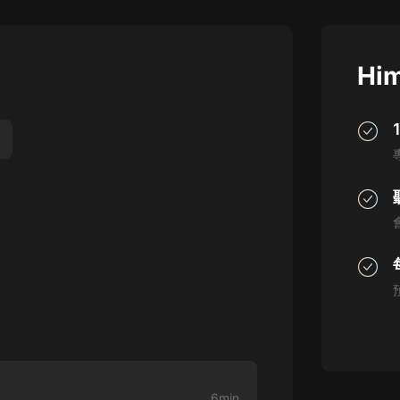
灰姑娘音樂
郭德綱於謙相聲全集
Him
德雲社郭德綱相聲VIP
安全警長啦咘啦哆·假期篇|新篇章加
更|寶寶巴士故事
寶寶巴士
凡人修仙傳|楊洋主演影視原著|薑廣
濤配音多播版本
光合積木
摸金天師【第一季】（紫襟演播）
有聲的紫襟
無敵六皇子|爆笑穿越|無敵流皇子|安
燃領銜有聲小說
安燃
6min