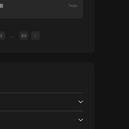
期
7min
3
...
89