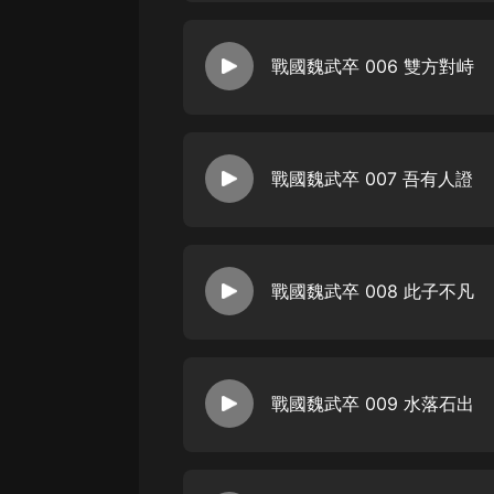
戲曲
旅遊
戰國魏武卒 006 雙方對峙
免費專區
暢銷書
其他
戰國魏武卒 007 吾有人證
戰國魏武卒 008 此子不凡
戰國魏武卒 009 水落石出