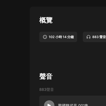
懸疑
科幻
概覽
好書精講
外語
102 小時 14 分鐘
883 聲音
耽美
認知思維
人文
音樂
聲音
粵語
頭條
883聲音
娛樂
戰國魏武卒 001集