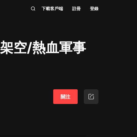
下載客戶端
註冊
登錄
越架空/熱血軍事
關注