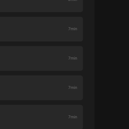
生命科學篇1-2·猴子警長科學探案記|
寶寶巴士科普
寶寶巴士
【新民間劇場】我的老千江湖｜ 有聲
7min
的紫襟｜ 魔幻千手
有聲的紫襟
《夜色鋼琴曲》
夜色鋼琴曲趙海洋
7min
太荒吞天訣丨熱血玄幻丨紫襟領銜有
聲劇
有聲的紫襟
7min
嫡女貴嫁 | 一刀蘇蘇團隊制作 | 古言
宮鬥重生爽文 多人有聲劇
一刀蘇蘇
中國大案紀實 | 每日一驚案！真實案
7min
件恐怖刑偵尚文
大舌頭尚文