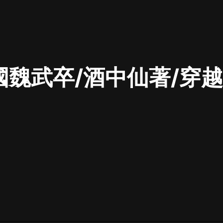
最佳女婿｜都市異能多人有聲劇｜一
種侃侃｜有聲小說
國魏武卒/酒中仙著/穿
一種侃侃
米小圈上學記:一二三年級 | 暢銷出版
物
米小圈
破壞者聯盟篇1-4季·猴子警長科學探
案記|寶寶巴士
寶寶巴士
大奉打更人丨頭陀淵領銜多人有聲
劇|暢聽全集|王鶴棣、田曦薇主演影
視劇原著|賣報小郎君
頭陀淵講故事
總有這樣的歌只想一個人聽