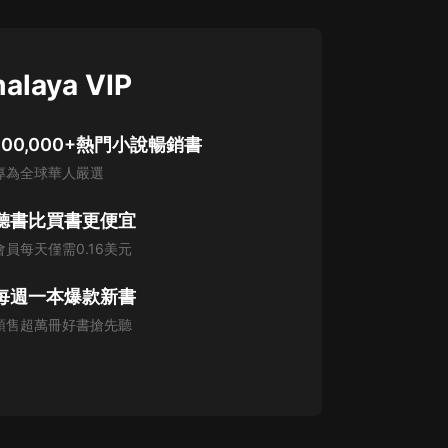
alaya VIP
100,000+熱門小說暢銷書
專為全球華人嚴選
聽書比買書更便宜
會員每天僅需0.16美元
每週一本爆款新書
預售超萬冊好書搶先聽