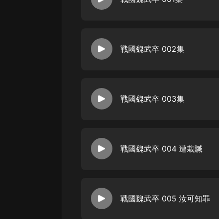
經典名著
人物傳記
電影
戰國魏武卒 002集
生活
英語
日語
戰國魏武卒 003集
課程
少兒教育
戰國魏武卒 004 遭栽贓
二次元
教育培訓
IT科技
戰國魏武卒 005 汝可知罪
汽車