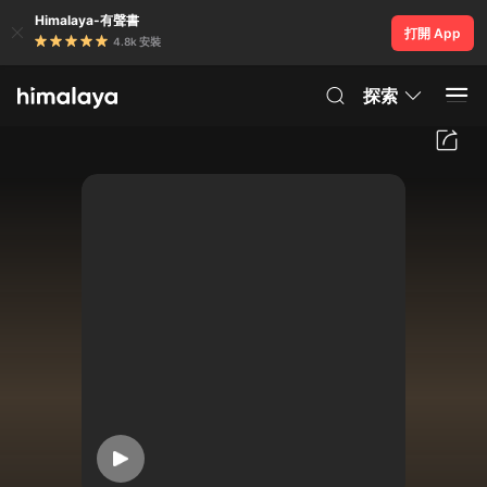
Himalaya-有聲書
打開 App
4.8k 安裝
探索