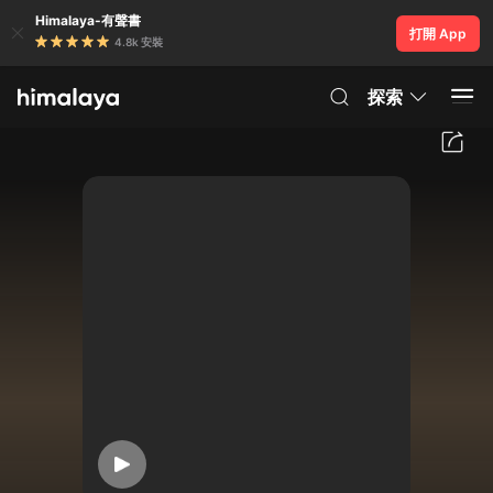
Himalaya-有聲書
打開 App
4.8k 安裝
探索