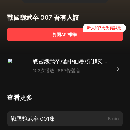
戰國魏武卒 007 吾有人證
新人領7天免費試用
打開APP收聽
戰國魏武卒/酒中仙著/穿越架空/熱血軍事劇
102次播放
883條聲音
查看更多
戰國魏武卒 001集
6min