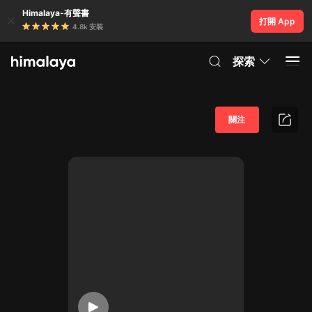
Himalaya-有聲書
打開 App
4.8k 安裝
探索
關注