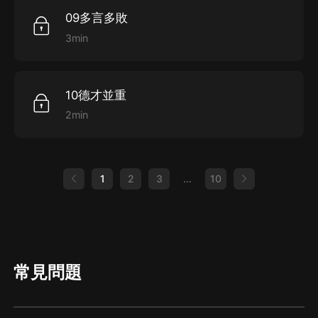
09多言多敗
3min
10德才並重
2min
1
2
3
...
10
常見問題