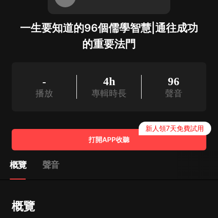
一生要知道的96個儒學智慧|通往成功
的重要法門
-
4h
96
播放
專輯時長
聲音
新人領7天免費試用
打開APP收聽
概覽
聲音
概覽