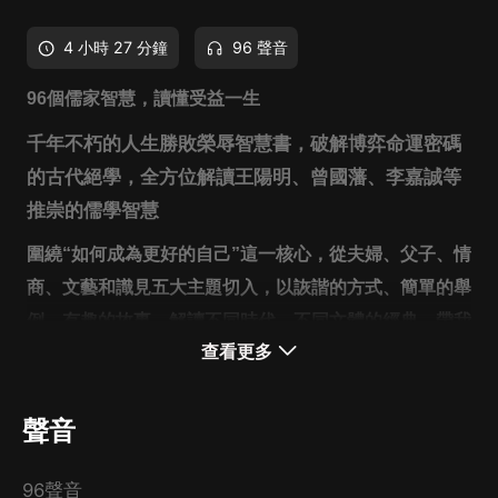
4 小時 27 分鐘
96 聲音
96個儒家智慧，讀懂受益一生
千年不朽的人生勝敗榮辱智慧書，破解博弈命運密碼
的古代絕學，全方位解讀王陽明、曾國藩、李嘉誠等
推崇的儒學智慧
圍繞“如何成為更好的自己”這一核心，從夫婦、父子、情
商、文藝和識見五大主題切入，以詼諧的方式、簡單的舉
例、有趣的故事，解讀不同時代、不同文體的經典，帶我
查看更多
們深入理解中國古人處世的智慧，啟發我們在當下的世界
里更好地生活，珍視個體的價值，學會愛人、做事和思
考。
聲音
96聲音