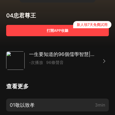
04忠君尊王
新人領7天免費試用
打開APP收聽
一生要知道的96個儒學智慧|通往成功的重要法門
-次播放
96條聲音
查看更多
01敬以致孝
3min