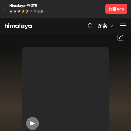
Himalaya-有聲書
打開 App
4.8k 安裝
探索