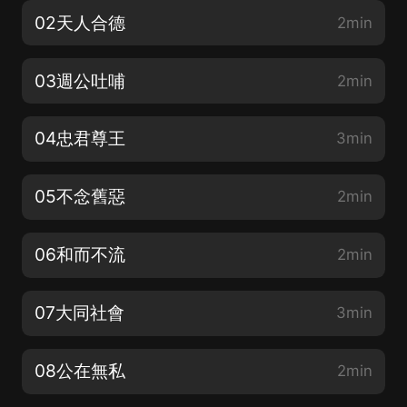
02天人合德
2min
03週公吐哺
2min
04忠君尊王
3min
05不念舊惡
2min
06和而不流
2min
07大同社會
3min
08公在無私
2min