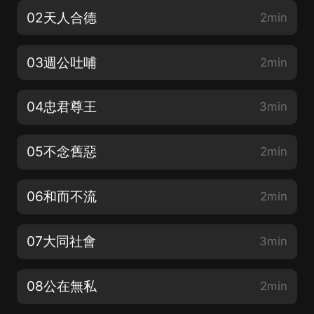
02天人合德
2min
03週公吐哺
2min
04忠君尊王
3min
05不念舊惡
2min
06和而不流
2min
07大同社會
3min
08公在無私
2min