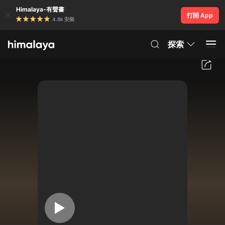
Himalaya-有聲書
打開 App
4.8k 安裝
探索