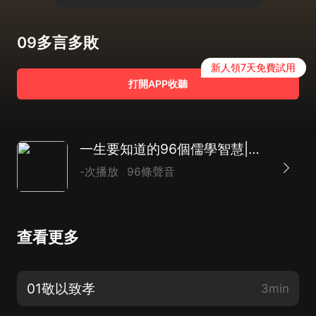
09多言多敗
新人領7天免費試用
打開APP收聽
一生要知道的96個儒學智慧|通往成功的重要法門
-次播放
96條聲音
查看更多
01敬以致孝
3min