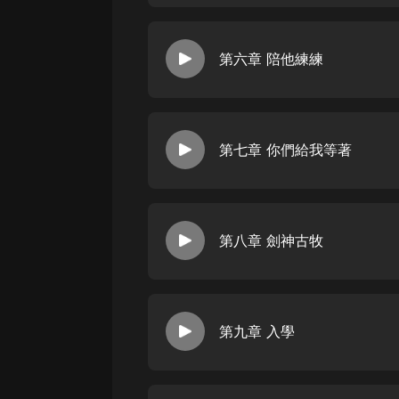
戲曲
旅遊
第六章 陪他練練
免費專區
暢銷書
其他
第七章 你們給我等著
第八章 劍神古牧
第九章 入學