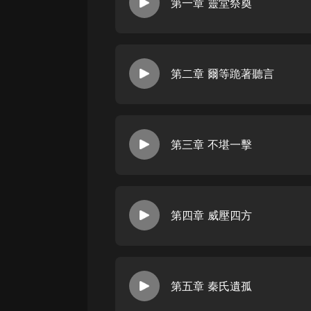
經典名著
第一章 靈堂祭奠
人物傳記
電影
第二章 爾等跪著聽言
生活
英語
日語
第三章 不堪一擊
課程
少兒教育
二次元
第四章 威壓四方
教育培訓
IT科技
第五章 秦氏遺孤
汽車