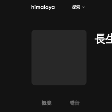
探索
全部
小說
長
個人成長
相聲評書
兒童
歷史
情感治愈
健康養生
商業財經
概覽
聲音
廣播劇