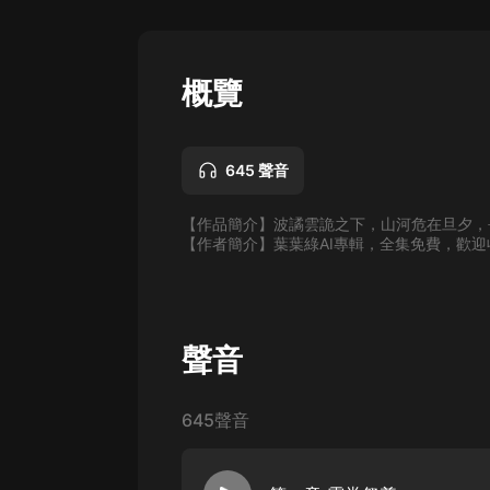
懸疑
科幻
概覽
好書精講
外語
645 聲音
耽美
【作品簡介】波譎雲詭之下，山河危在旦夕，
認知思維
【作者簡介】葉葉綠AI專輯，全集免費，歡
人文
音樂
聲音
粵語
頭條
645聲音
娛樂