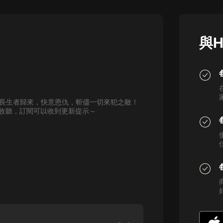
灰姑娘音樂
郭德綱於謙相聲全集
與H
德雲社郭德綱相聲VIP
安全警長啦咘啦哆·假期篇|新篇章加
更|寶寶巴士故事
寶寶巴士
長生者歸來，快意恩仇，斬儘一切來犯之敵！
凡人修仙傳|楊洋主演影視原著|薑廣
迎收聽，訂閱可以收到更新提示～
濤配音多播版本
光合積木
摸金天師【第一季】（紫襟演播）
有聲的紫襟
無敵六皇子|爆笑穿越|無敵流皇子|安
燃領銜有聲小說
安燃