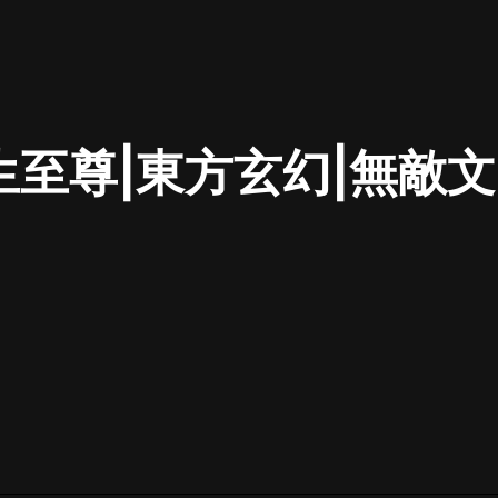
最佳女婿｜都市異能多人有聲劇｜一
種侃侃｜有聲小說
生至尊|東方玄幻|無敵文|
一種侃侃
米小圈上學記:一二三年級 | 暢銷出版
物
米小圈
破壞者聯盟篇1-4季·猴子警長科學探
案記|寶寶巴士
寶寶巴士
大奉打更人丨頭陀淵領銜多人有聲
劇|暢聽全集|王鶴棣、田曦薇主演影
視劇原著|賣報小郎君
頭陀淵講故事
總有這樣的歌只想一個人聽