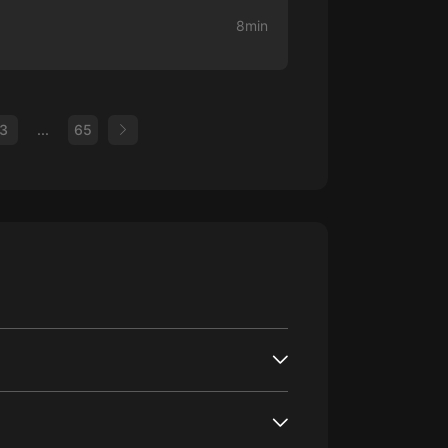
8min
3
...
65