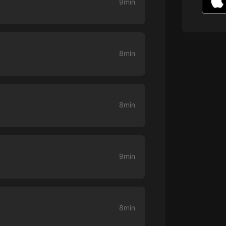
9min
生命科學篇1-2·猴子警長科學探案記|
寶寶巴士科普
寶寶巴士
【新民間劇場】我的老千江湖｜ 有聲
的紫襟｜ 魔幻千手
8min
有聲的紫襟
《夜色鋼琴曲》
夜色鋼琴曲趙海洋
8min
太荒吞天訣丨熱血玄幻丨紫襟領銜有
聲劇
有聲的紫襟
9min
嫡女貴嫁 | 一刀蘇蘇團隊制作 | 古言
宮鬥重生爽文 多人有聲劇
一刀蘇蘇
中國大案紀實 | 每日一驚案！真實案
8min
件恐怖刑偵尚文
大舌頭尚文