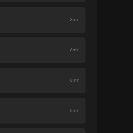
大秦：不裝了，你爹我是秦始皇丨爆
笑穿越丨伍壹劇社多人劇|趙家繼承
8min
人秦朝
伍壹劇社
詭秘之主 | 多人有聲劇丨同名動畫原
著 | 西幻克蘇魯 | 烏賊作品
8082Audio
8min
重生1980：開局迎娶姐姐閨蜜丨頭
陀淵領銜丨重生八零丨精品多人有聲
劇
頭陀淵講故事
8min
成何體統丨雙穿反套路爆笑爽文丨冷
月淺淺&倔強的小紅丨精品多人有聲
劇
o冷月淺淺o
8min