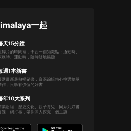
imalaya一起
每天15分鐘
在碎片的時間裡，學習一個知識點；通勤時、
家務時、運動時，隨時隨地暢聽
每週1本新書
優選最新最熱暢銷書，資深編輯精心挑選榜單
佳作，只聽有價值的好書
每年10大系列
商業財經、歷史文化、親子育兒，同系列好書
好課一網打盡，帶你深入探究一個主題