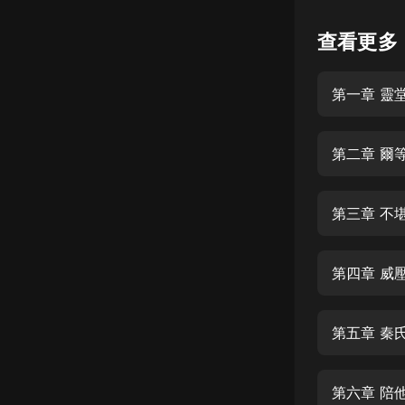
懸疑
查看更多
科幻
第一章 靈
好書精講
外語
第二章 爾
耽美
認知思維
第三章 不
人文
音樂
第四章 威
粵語
第五章 秦
頭條
娛樂
第六章 陪