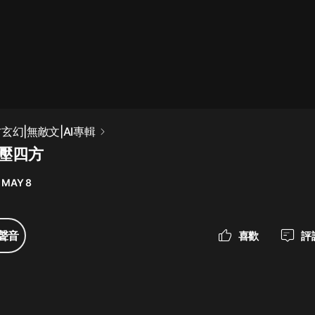
最佳女婿｜都市異能多人有聲劇｜一
種侃侃｜有聲小說
一種侃侃
米小圈上學記:一二三年級 | 暢銷出版
玄幻|無敵文|AI專輯
物
威壓四方
米小圈
 MAY 8
破壞者聯盟篇1-4季·猴子警長科學探
案記|寶寶巴士
寶寶巴士
聲音
喜歡
評
大奉打更人丨頭陀淵領銜多人有聲
劇|暢聽全集|王鶴棣、田曦薇主演影
視劇原著|賣報小郎君
頭陀淵講故事
總有這樣的歌只想一個人聽