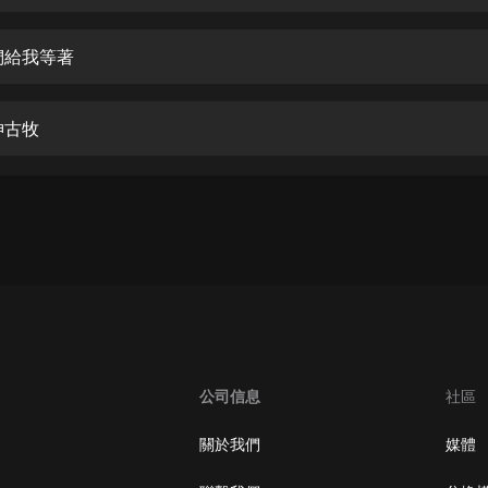
生命科學篇1-2·猴子警長科學探案記|
寶寶巴士科普
寶寶巴士
們給我等著
【新民間劇場】我的老千江湖｜ 有聲
的紫襟｜ 魔幻千手
神古牧
有聲的紫襟
《夜色鋼琴曲》
夜色鋼琴曲趙海洋
太荒吞天訣丨熱血玄幻丨紫襟領銜有
聲劇
有聲的紫襟
嫡女貴嫁 | 一刀蘇蘇團隊制作 | 古言
宮鬥重生爽文 多人有聲劇
公司信息
社區
一刀蘇蘇
中國大案紀實 | 每日一驚案！真實案
關於我們
媒體
件恐怖刑偵尚文
大舌頭尚文