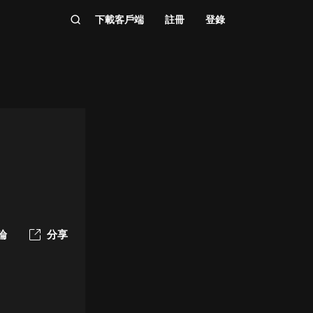
下載客戶端
註冊
登錄
論
分享