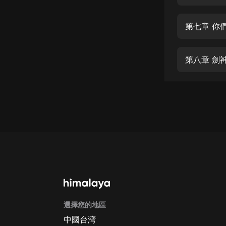
經典名著
人物傳記
第七章 你
電影
生活
第八章 劍
英語
日語
課程
少兒教育
二次元
教育培訓
IT科技
選擇您的地區
汽車
中國台湾