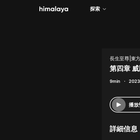
探索
全部
小說
個人成長
長生至尊|東方
相聲評書
第四章 
兒童
9min
2023
歷史
情感治愈
播放
健康養生
商業財經
詳細信息
廣播劇