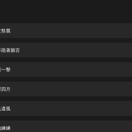
灰姑娘音樂
郭德綱於謙相聲全集
德雲社郭德綱相聲VIP
堂祭奠
安全警長啦咘啦哆·假期篇|新篇章加
更|寶寶巴士故事
等跪著聽言
寶寶巴士
凡人修仙傳|楊洋主演影視原著|薑廣
濤配音多播版本
堪一擊
光合積木
壓四方
摸金天師【第一季】（紫襟演播）
有聲的紫襟
氏遺孤
無敵六皇子|爆笑穿越|無敵流皇子|安
燃領銜有聲小說
安燃
他練練