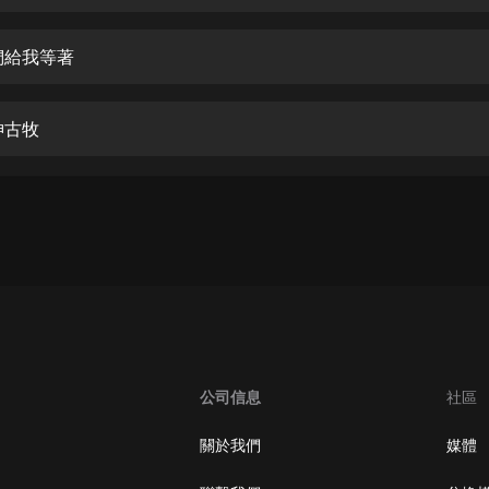
生命科學篇1-2·猴子警長科學探案記|
寶寶巴士科普
寶寶巴士
們給我等著
【新民間劇場】我的老千江湖｜ 有聲
的紫襟｜ 魔幻千手
神古牧
有聲的紫襟
《夜色鋼琴曲》
夜色鋼琴曲趙海洋
太荒吞天訣丨熱血玄幻丨紫襟領銜有
聲劇
有聲的紫襟
嫡女貴嫁 | 一刀蘇蘇團隊制作 | 古言
宮鬥重生爽文 多人有聲劇
公司信息
社區
一刀蘇蘇
中國大案紀實 | 每日一驚案！真實案
關於我們
媒體
件恐怖刑偵尚文
大舌頭尚文