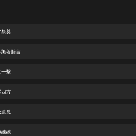
灰姑娘音樂
郭德綱於謙相聲全集
德雲社郭德綱相聲VIP
堂祭奠
安全警長啦咘啦哆·假期篇|新篇章加
更|寶寶巴士故事
等跪著聽言
寶寶巴士
凡人修仙傳|楊洋主演影視原著|薑廣
濤配音多播版本
堪一擊
光合積木
壓四方
摸金天師【第一季】（紫襟演播）
有聲的紫襟
氏遺孤
無敵六皇子|爆笑穿越|無敵流皇子|安
燃領銜有聲小說
安燃
他練練