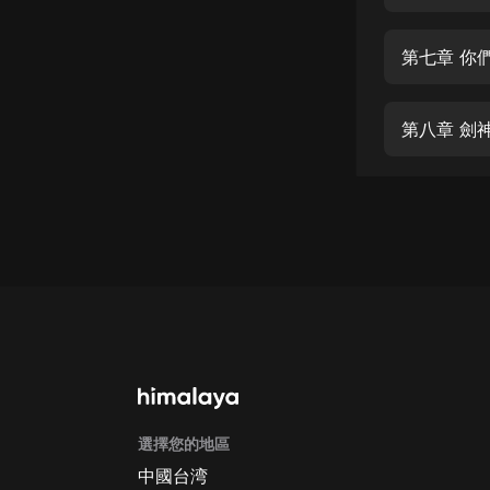
經典名著
人物傳記
第七章 你
電影
生活
第八章 劍
英語
日語
課程
少兒教育
二次元
教育培訓
IT科技
選擇您的地區
汽車
中國台湾