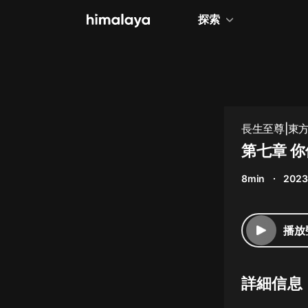
探索
全部
小說
個人成長
長生至尊|東方
相聲評書
第七章 
兒童
8min
2023
歷史
情感治愈
播放
健康養生
商業財經
詳細信息
廣播劇