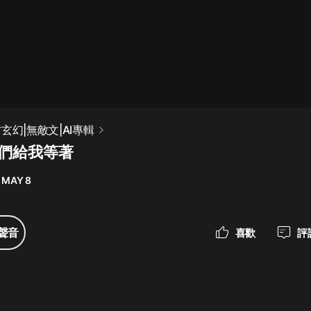
最佳女婿｜都市異能多人有聲劇｜一
種侃侃｜有聲小說
一種侃侃
米小圈上學記:一二三年級 | 暢銷出版
玄幻|無敵文|AI專輯
物
你們給我等著
米小圈
 MAY 8
破壞者聯盟篇1-4季·猴子警長科學探
案記|寶寶巴士
寶寶巴士
聲音
喜歡
評
大奉打更人丨頭陀淵領銜多人有聲
劇|暢聽全集|王鶴棣、田曦薇主演影
視劇原著|賣報小郎君
頭陀淵講故事
總有這樣的歌只想一個人聽