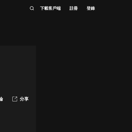
下載客戶端
註冊
登錄
論
分享