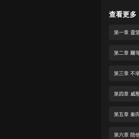
懸疑
查看更多
科幻
第一章 靈
好書精講
外語
第二章 爾
耽美
認知思維
第三章 不
人文
音樂
第四章 威
粵語
第五章 秦
頭條
娛樂
第六章 陪