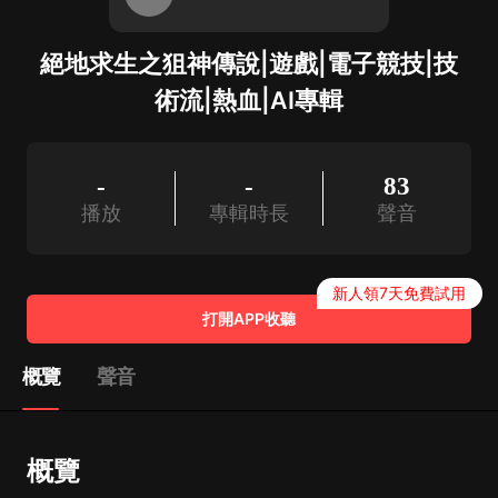
絕地求生之狙神傳說|遊戲|電子競技|技
術流|熱血|AI專輯
-
-
83
播放
專輯時長
聲音
新人領7天免費試用
打開APP收聽
概覽
聲音
概覽