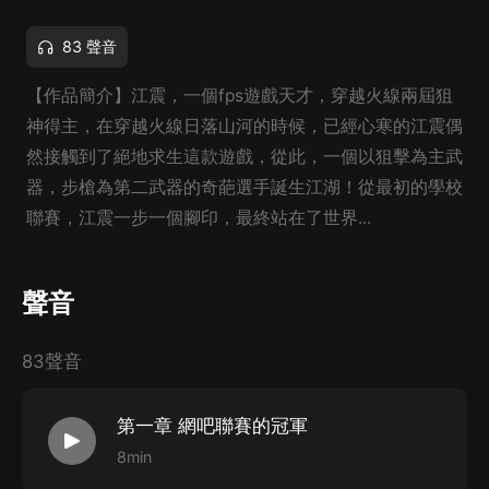
83 聲音
【作品簡介】江震，一個fps遊戲天才，穿越火線兩屆狙
神得主，在穿越火線日落山河的時候，已經心寒的江震偶
然接觸到了絕地求生這款遊戲，從此，一個以狙擊為主武
器，步槍為第二武器的奇葩選手誕生江湖！從最初的學校
聯賽，江震一步一個腳印，最終站在了世界...
聲音
83聲音
第一章 網吧聯賽的冠軍
8min