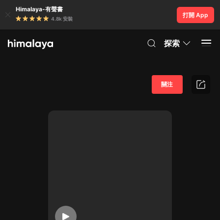
Himalaya-有聲書
打開 App
4.8k 安裝
探索
關注