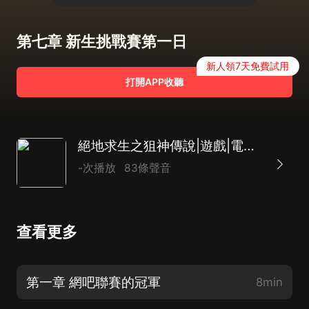
第七章 新生挑戰賽第一日
新人領7天免費試用
打開APP收聽
絕地求生之狙神傳說|遊戲|電子競技|技術流|熱血|AI專輯
-次播放
83條聲音
查看更多
第一章 網吧聯賽的冠軍
8min