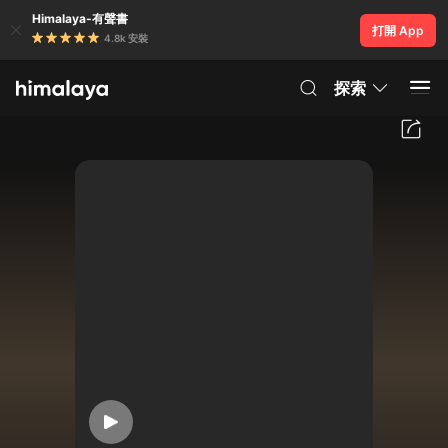
Himalaya-有聲書
打開 App
4.8k 安裝
探索