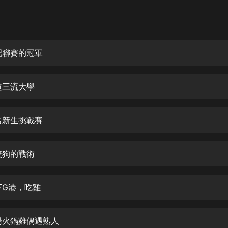
灰姑娘音樂
郭德綱於謙相聲全集
德雲社郭德綱相聲VIP
吧聯賽的冠軍
安全警長啦咘啦哆·假期篇|新篇章加
更|寶寶巴士故事
道三流大學
寶寶巴士
凡人修仙傳|楊洋主演影視原著|薑廣
濤配音多播版本
名新生挑戰賽
光合積木
咬狗的戰術
摸金天師【第一季】（紫襟演播）
有聲的紫襟
下G港，吃雞
無敵六皇子|爆笑穿越|無敵流皇子|安
燃領銜有聲小說
安燃
湯火鍋雞偶遇熟人