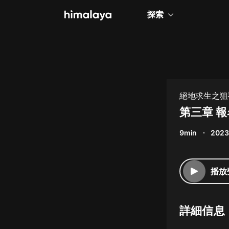
探索
全部
小說
個人成長
絕地求生之狙神
相聲評書
第三章 
兒童
9min
2023
歷史
情感治愈
播放
健康養生
商業財經
詳細信息
廣播劇