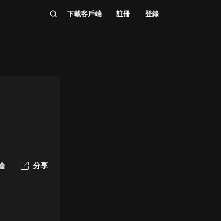
下載客戶端
註冊
登錄
論
分享