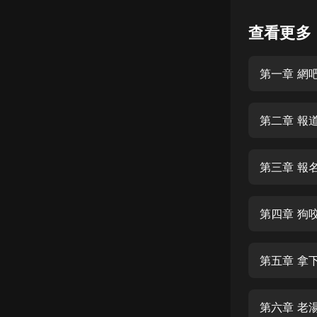
懸疑
查看更多
科幻
第一章 網
好書精講
外語
第二章 報
耽美
認知思維
第三章 報
人文
音樂
第四章 狗
粵語
第五章 拿
頭條
娛樂
第六章 老