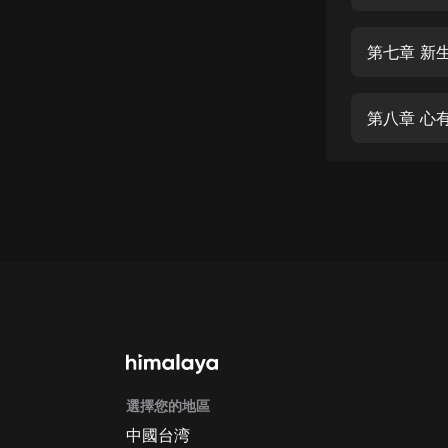
經典名著
人物傳記
第七章 新
電影
生活
第八章 心
英語
日語
課程
少兒教育
二次元
教育培訓
IT科技
選擇您的地區
汽車
中國台湾