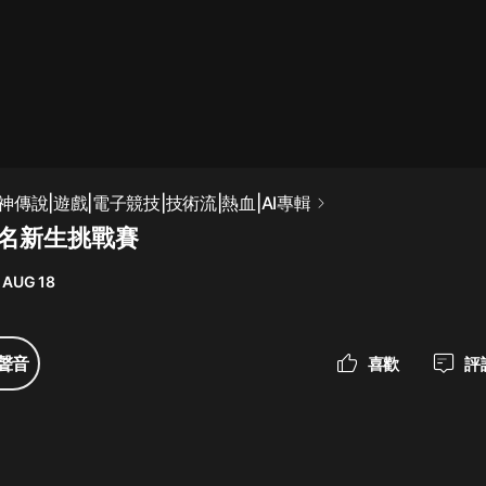
最佳女婿｜都市異能多人有聲劇｜一
種侃侃｜有聲小說
一種侃侃
米小圈上學記:一二三年級 | 暢銷出版
傳說|遊戲|電子競技|技術流|熱血|AI專輯
物
報名新生挑戰賽
米小圈
 AUG 18
破壞者聯盟篇1-4季·猴子警長科學探
案記|寶寶巴士
寶寶巴士
聲音
喜歡
評
大奉打更人丨頭陀淵領銜多人有聲
劇|暢聽全集|王鶴棣、田曦薇主演影
視劇原著|賣報小郎君
頭陀淵講故事
總有這樣的歌只想一個人聽