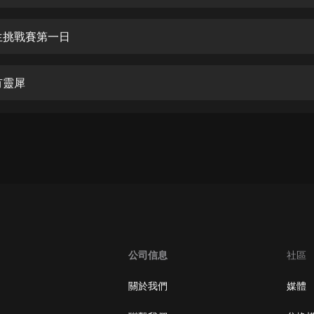
生命科學篇1-2·猴子警長科學探案記|
寶寶巴士科普
寶寶巴士
生挑戰賽第一日
【新民間劇場】我的老千江湖｜ 有聲
的紫襟｜ 魔幻千手
有靈犀
有聲的紫襟
《夜色鋼琴曲》
夜色鋼琴曲趙海洋
太荒吞天訣丨熱血玄幻丨紫襟領銜有
聲劇
有聲的紫襟
嫡女貴嫁 | 一刀蘇蘇團隊制作 | 古言
宮鬥重生爽文 多人有聲劇
公司信息
社區
一刀蘇蘇
中國大案紀實 | 每日一驚案！真實案
關於我們
媒體
件恐怖刑偵尚文
大舌頭尚文