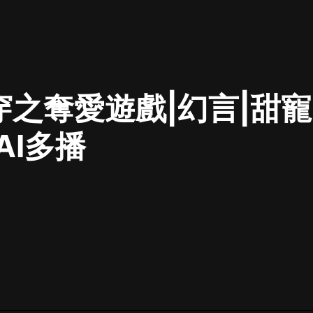
最佳女婿｜都市異能多人有聲劇｜一
種侃侃｜有聲小說
穿之奪愛遊戲|幻言|甜寵
一種侃侃
米小圈上學記:一二三年級 | 暢銷出版
AI多播
物
米小圈
破壞者聯盟篇1-4季·猴子警長科學探
案記|寶寶巴士
寶寶巴士
大奉打更人丨頭陀淵領銜多人有聲
劇|暢聽全集|王鶴棣、田曦薇主演影
視劇原著|賣報小郎君
頭陀淵講故事
總有這樣的歌只想一個人聽