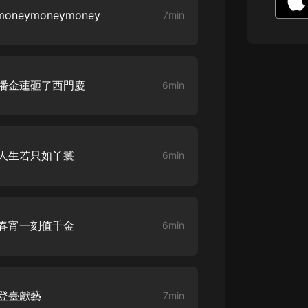
生命科學篇1-2·猴子警長科學探案記|
neymoneymoney
7min
寶寶巴士科普
寶寶巴士
【新民間劇場】我的老千江湖｜ 有聲
的紫襟｜ 魔幻千手
 潘金蓮砸了西門慶
6min
有聲的紫襟
《夜色鋼琴曲》
夜色鋼琴曲趙海洋
 人生若只如丫鬟
6min
太荒吞天訣丨熱血玄幻丨紫襟領銜有
聲劇
有聲的紫襟
嫡女貴嫁 | 一刀蘇蘇團隊制作 | 古言
 春宵一刻值千金
6min
宮鬥重生爽文 多人有聲劇
一刀蘇蘇
中國大案紀實 | 每日一驚案！真實案
件恐怖刑偵尚文
 登臺獻藝
7min
大舌頭尚文