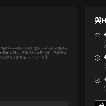
灰姑娘音樂
郭德綱於謙相聲全集
與H
德雲社郭德綱相聲VIP
安全警長啦咘啦哆·假期篇|新篇章加
更|寶寶巴士故事
寶寶巴士
布的任務——奪走上天對氣運之子的愛 本來是一
凡人修仙傳|楊洋主演影視原著|薑廣
怪的東西……收聽福利 首發50集，不定期爆
濤配音多播版本
名爆更主播介紹 制作人：青蓮...
光合積木
摸金天師【第一季】（紫襟演播）
有聲的紫襟
無敵六皇子|爆笑穿越|無敵流皇子|安
燃領銜有聲小說
安燃