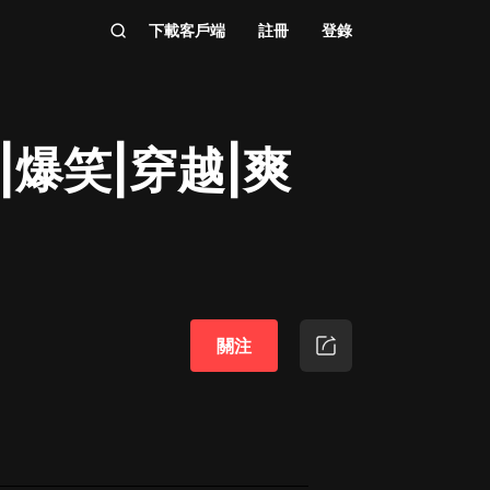
下載客戶端
註冊
登錄
|爆笑|穿越|爽
關注