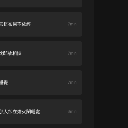
大秦：不裝了，你爹我是秦始皇丨爆
笑穿越丨伍壹劇社多人劇|趙家繼承
人秦朝
伍壹劇社
 宮棋布局不依經
7min
詭秘之主 | 多人有聲劇丨同名動畫原
著 | 西幻克蘇魯 | 烏賊作品
8082Audio
 忱郎故相惱
7min
重生1980：開局迎娶姐姐閨蜜丨頭
陀淵領銜丨重生八零丨精品多人有聲
劇
頭陀淵講故事
成何體統丨雙穿反套路爆笑爽文丨冷
睡覺
7min
月淺淺&倔強的小紅丨精品多人有聲
劇
o冷月淺淺o
 那人卻在燈火闌珊處
6min