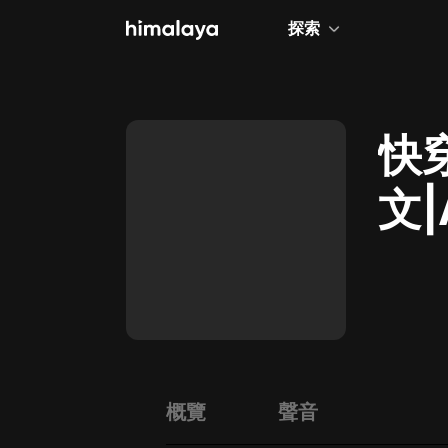
探索
全部
小說
快
個人成長
文|
相聲評書
兒童
歷史
情感治愈
健康養生
商業財經
概覽
聲音
廣播劇