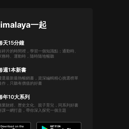
imalaya一起
每天15分鐘
在碎片的時間裡，學習一個知識點；通勤時、
家務時、運動時，隨時隨地暢聽
每週1本新書
優選最新最熱暢銷書，資深編輯精心挑選榜單
佳作，只聽有價值的好書
每年10大系列
商業財經、歷史文化、親子育兒，同系列好書
好課一網打盡，帶你深入探究一個主題