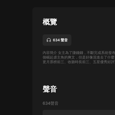
懸疑
科幻
概覽
好書精講
外語
634 聲音
耽美
內容簡介 女主為了賺錢錢，不斷完成系統發
認知思維
個崛起虐主角的爽文，但是好像混進去了什麼奇
更月票榜前三、收聽時長前三、五星優秀好評冠
人文
音樂
粵語
聲音
頭條
634聲音
娛樂