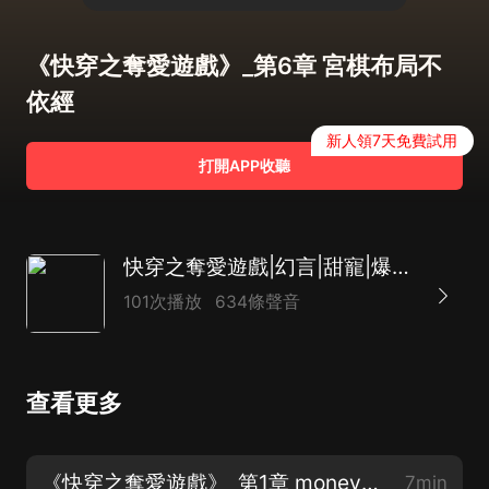
《快穿之奪愛遊戲》_第6章 宮棋布局不
依經
新人領7天免費試用
打開APP收聽
快穿之奪愛遊戲|幻言|甜寵|爆笑|穿越|爽文|AI多播
101次播放
634條聲音
查看更多
《快穿之奪愛遊戲》_第1章 moneymoneymoney
7min