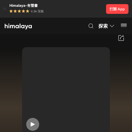
Himalaya-有聲書
打開 App
4.8k 安裝
探索