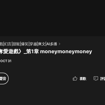
最佳女婿｜都市異能多人有聲劇｜一
種侃侃｜有聲小說
一種侃侃
米小圈上學記:一二三年級 | 暢銷出版
|幻言|甜寵|爆笑|穿越|爽文|AI多播
物
愛遊戲》_第1章 moneymoneymoney
米小圈
 OCT 31
破壞者聯盟篇1-4季·猴子警長科學探
案記|寶寶巴士
寶寶巴士
聲音
喜歡
評
大奉打更人丨頭陀淵領銜多人有聲
劇|暢聽全集|王鶴棣、田曦薇主演影
視劇原著|賣報小郎君
頭陀淵講故事
總有這樣的歌只想一個人聽