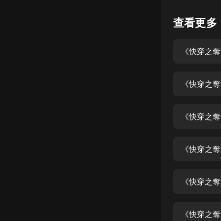
懸疑
查看更多
科幻
《快穿之奪愛
好書精講
外語
《快穿之奪
耽美
認知思維
《快穿之奪
人文
音樂
《快穿之奪
粵語
《快穿之奪
頭條
娛樂
《快穿之奪