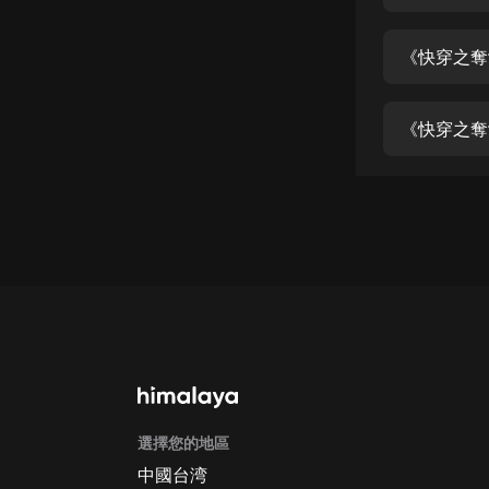
經典名著
人物傳記
《快穿之奪
電影
生活
《快穿之奪
英語
日語
課程
少兒教育
二次元
教育培訓
IT科技
選擇您的地區
汽車
中國台湾