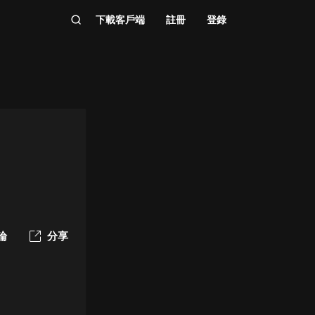
下載客戶端
註冊
登錄
論
分享