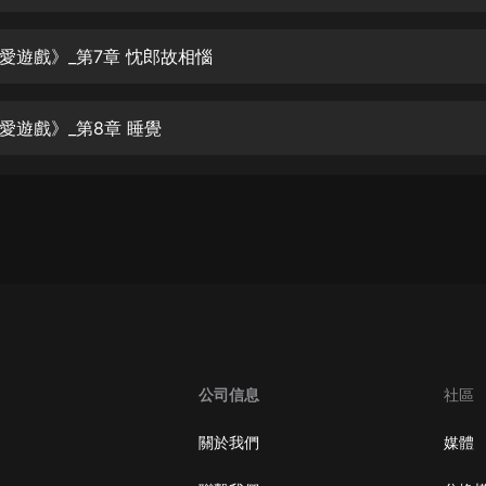
生命科學篇1-2·猴子警長科學探案記|
寶寶巴士科普
寶寶巴士
愛遊戲》_第7章 忱郎故相惱
【新民間劇場】我的老千江湖｜ 有聲
的紫襟｜ 魔幻千手
愛遊戲》_第8章 睡覺
有聲的紫襟
《夜色鋼琴曲》
夜色鋼琴曲趙海洋
太荒吞天訣丨熱血玄幻丨紫襟領銜有
聲劇
有聲的紫襟
嫡女貴嫁 | 一刀蘇蘇團隊制作 | 古言
宮鬥重生爽文 多人有聲劇
公司信息
社區
一刀蘇蘇
中國大案紀實 | 每日一驚案！真實案
關於我們
媒體
件恐怖刑偵尚文
大舌頭尚文