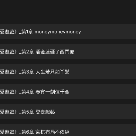
灰姑娘音樂
郭德綱於謙相聲全集
德雲社郭德綱相聲VIP
遊戲》_第1章 moneymoneymoney
安全警長啦咘啦哆·假期篇|新篇章加
更|寶寶巴士故事
愛遊戲》_第2章 潘金蓮砸了西門慶
寶寶巴士
凡人修仙傳|楊洋主演影視原著|薑廣
濤配音多播版本
愛遊戲》_第3章 人生若只如丫鬟
光合積木
愛遊戲》_第4章 春宵一刻值千金
摸金天師【第一季】（紫襟演播）
有聲的紫襟
愛遊戲》_第5章 登臺獻藝
無敵六皇子|爆笑穿越|無敵流皇子|安
燃領銜有聲小說
安燃
愛遊戲》_第6章 宮棋布局不依經