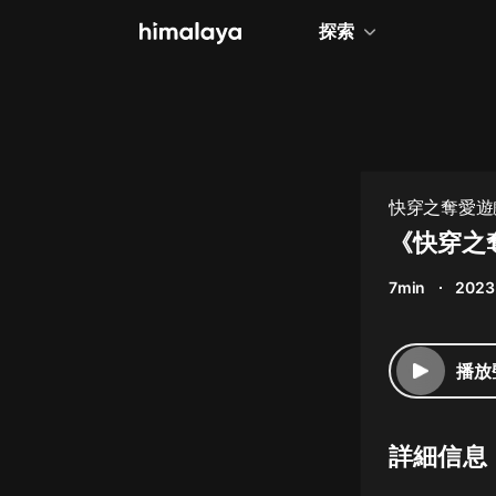
探索
全部
小說
個人成長
快穿之奪愛遊戲
相聲評書
《快穿之奪
兒童
7min
2023
歷史
情感治愈
播放
健康養生
商業財經
詳細信息
廣播劇