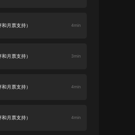
大秦：不裝了，你爹我是秦始皇丨爆
笑穿越丨伍壹劇社多人劇|趙家繼承
人秦朝
伍壹劇社
評和月票支持）
4min
詭秘之主 | 多人有聲劇丨同名動畫原
著 | 西幻克蘇魯 | 烏賊作品
8082Audio
評和月票支持）
3min
重生1980：開局迎娶姐姐閨蜜丨頭
陀淵領銜丨重生八零丨精品多人有聲
劇
頭陀淵講故事
成何體統丨雙穿反套路爆笑爽文丨冷
評和月票支持）
4min
月淺淺&倔強的小紅丨精品多人有聲
劇
o冷月淺淺o
評和月票支持）
4min