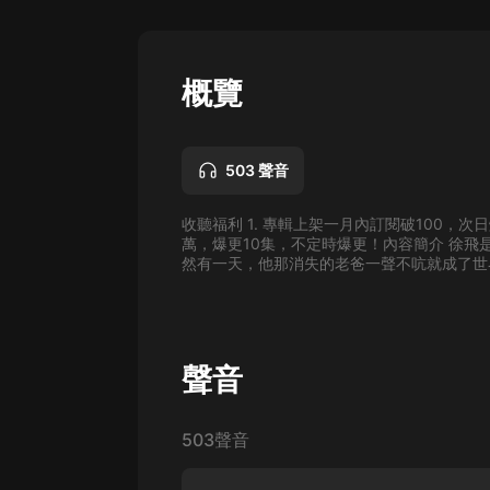
懸疑
科幻
概覽
好書精講
外語
503 聲音
耽美
收聽福利 1. 專輯上架一月內訂閱破100，次
認知思維
萬，爆更10集，不定時爆更！內容簡介 徐
然有一天，他那消失的老爸一聲不吭就成了世界
人文
音樂
粵語
聲音
頭條
503聲音
娛樂