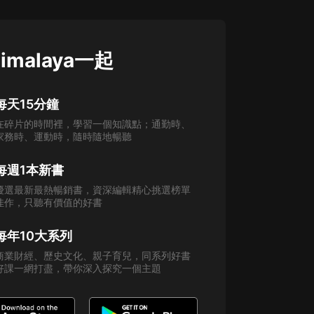
imalaya一起
每天15分鐘
在碎片的時間裡，學習一個知識點；通勤時、
家務時、運動時，隨時隨地暢聽
每週1本新書
優選最新最熱暢銷書，資深編輯精心挑選榜單
佳作，只聽有價值的好書
每年10大系列
商業財經、歷史文化、親子育兒，同系列好書
好課一網打盡，帶你深入探究一個主題