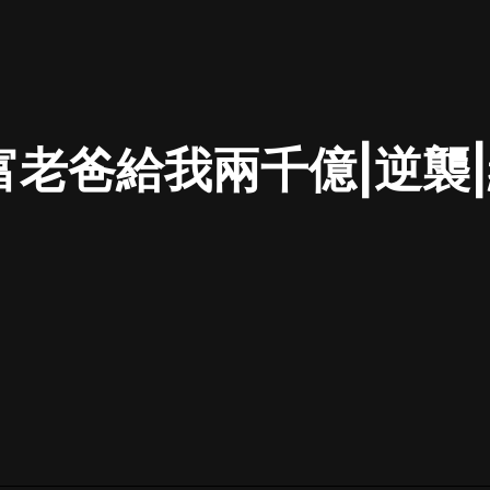
最佳女婿｜都市異能多人有聲劇｜一
種侃侃｜有聲小說
富老爸給我兩千億|逆襲|
一種侃侃
米小圈上學記:一二三年級 | 暢銷出版
物
米小圈
破壞者聯盟篇1-4季·猴子警長科學探
案記|寶寶巴士
寶寶巴士
大奉打更人丨頭陀淵領銜多人有聲
劇|暢聽全集|王鶴棣、田曦薇主演影
視劇原著|賣報小郎君
頭陀淵講故事
總有這樣的歌只想一個人聽