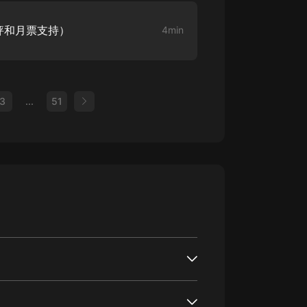
評和月票支持）
4min
3
...
51