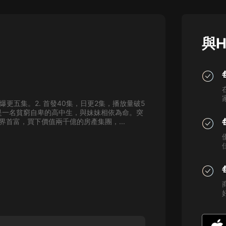
灰姑娘音樂
郭德綱於謙相聲全集
與H
德雲社郭德綱相聲VIP
安全警長啦咘啦哆·假期篇|新篇章加
更|寶寶巴士故事
寶寶巴士
日爆更五集。2. 首發40集，日更2集，播放量破5
凡人修仙傳|楊洋主演影視原著|薑廣
飛是一名貧窮自卑的高中生，與妹妹相依為命。突
濤配音多播版本
首富，買下價值兩千億的房產集團，...
光合積木
摸金天師【第一季】（紫襟演播）
有聲的紫襟
無敵六皇子|爆笑穿越|無敵流皇子|安
燃領銜有聲小說
安燃