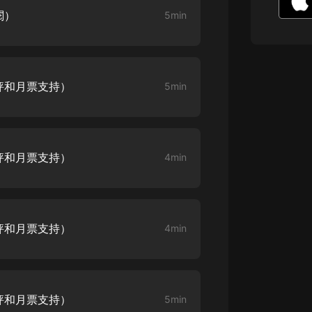
生命科學篇1-2·猴子警長科學探案記|
閱）
5min
寶寶巴士科普
寶寶巴士
【新民間劇場】我的老千江湖｜ 有聲
的紫襟｜ 魔幻千手
評和月票支持）
5min
有聲的紫襟
《夜色鋼琴曲》
夜色鋼琴曲趙海洋
評和月票支持）
4min
太荒吞天訣丨熱血玄幻丨紫襟領銜有
聲劇
有聲的紫襟
嫡女貴嫁 | 一刀蘇蘇團隊制作 | 古言
評和月票支持）
4min
宮鬥重生爽文 多人有聲劇
一刀蘇蘇
中國大案紀實 | 每日一驚案！真實案
件恐怖刑偵尚文
評和月票支持）
5min
大舌頭尚文