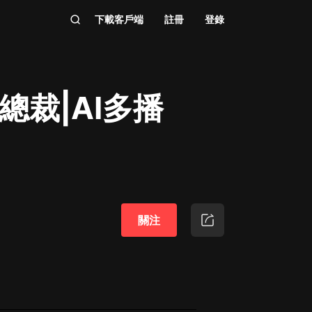
下載客戶端
註冊
登錄
總裁|AI多播
關注