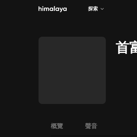
探索
全部
小說
首
個人成長
相聲評書
兒童
歷史
情感治愈
健康養生
商業財經
概覽
聲音
廣播劇