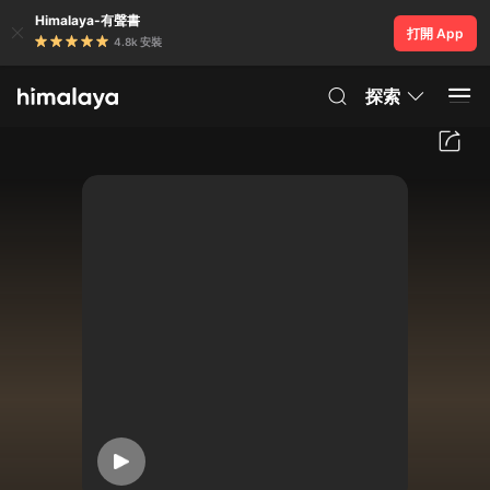
Himalaya-有聲書
打開 App
4.8k 安裝
探索