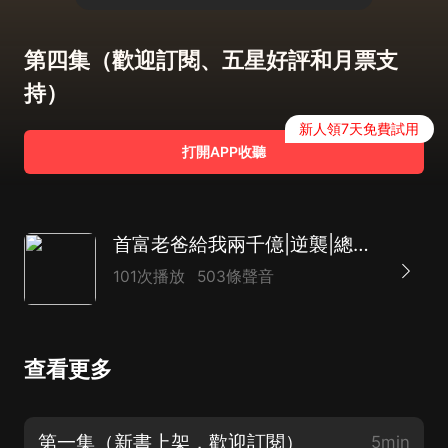
第四集（歡迎訂閱、五星好評和月票支
持）
新人領7天免費試用
打開APP收聽
首富老爸給我兩千億|逆襲|總裁|AI多播
101次播放
503條聲音
查看更多
第一集（新書上架，歡迎訂閱）
5min