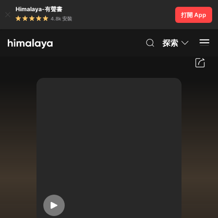
Himalaya-有聲書
打開 App
4.8k 安裝
探索