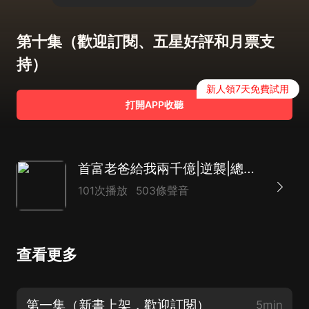
第十集（歡迎訂閱、五星好評和月票支
持）
新人領7天免費試用
打開APP收聽
首富老爸給我兩千億|逆襲|總裁|AI多播
101次播放
503條聲音
查看更多
第一集（新書上架，歡迎訂閱）
5min