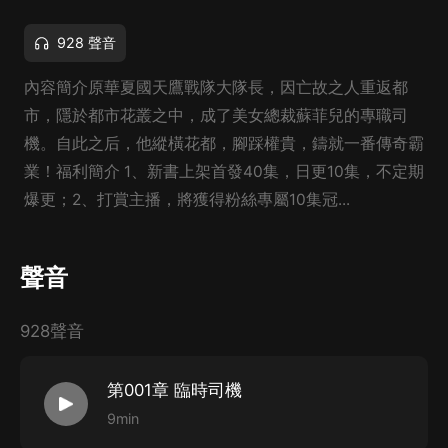
928 聲音
內容簡介原華夏國天鷹戰隊大隊長，因亡故之人重返都
市，隱於都市花叢之中，成了美女總裁蘇菲兒的專職司
機。自此之后，他縱橫花都，腳踩權貴，鑄就一番傳奇霸
業！福利簡介 1、新書上架首發40集，日更10集，不定期
爆更；2、打賞主播，將獲得粉絲專屬10集冠...
聲音
928聲音
第001章 臨時司機
9min