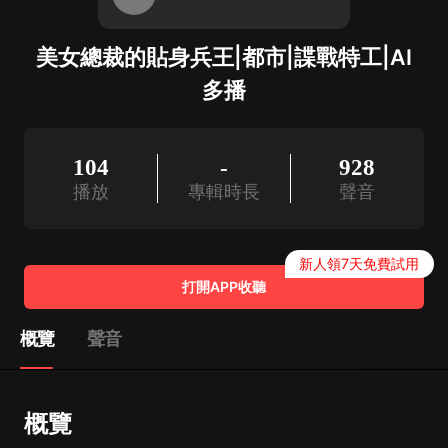
美女總裁的貼身兵王|都市|諜戰特工|AI
多播
104
-
928
播放
專輯時長
聲音
新人領7天免費試用
打開APP收聽
概覽
聲音
概覽