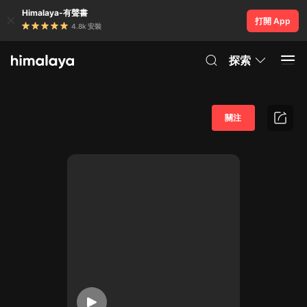
Himalaya-有聲書
打開 App
4.8k 安裝
探索
關注