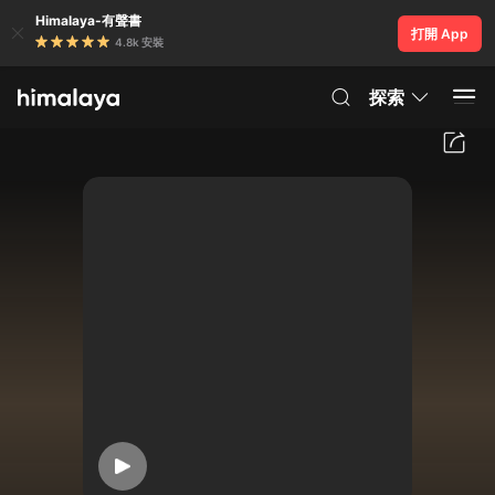
Himalaya-有聲書
打開 App
4.8k 安裝
探索