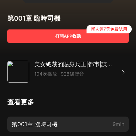
第001章 臨時司機
新人領7天免費試用
打開APP收聽
美女總裁的貼身兵王|都市|諜戰特工|AI多播
104次播放
928條聲音
查看更多
第001章 臨時司機
9min