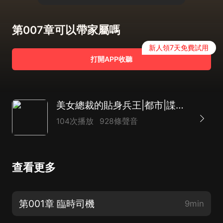
第007章可以帶家屬嗎
新人領7天免費試用
打開APP收聽
美女總裁的貼身兵王|都市|諜戰特工|AI多播
104次播放
928條聲音
查看更多
第001章 臨時司機
9min