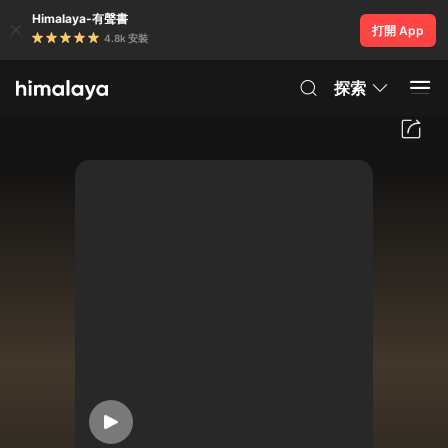
Himalaya-有聲書
打開 App
4.8k 安裝
探索