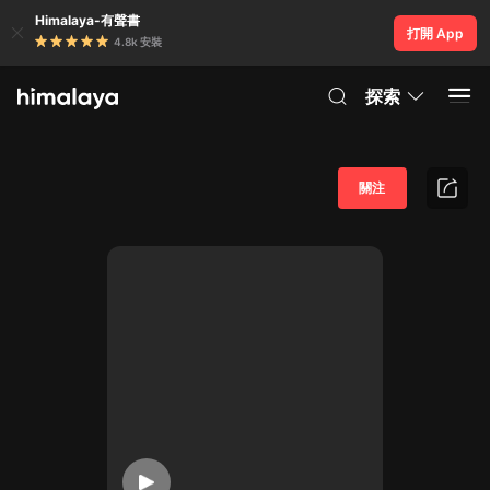
Himalaya-有聲書
打開 App
4.8k 安裝
探索
關注