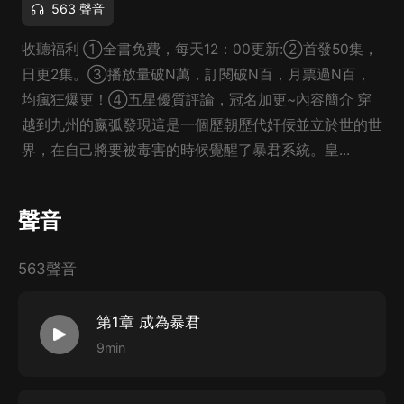
563 聲音
收聽福利 ①全書免費，每天12：00更新:②首發50集，
日更2集。③播放量破N萬，訂閱破N百，月票過N百，
均瘋狂爆更！④五星優質評論，冠名加更~內容簡介 穿
越到九州的嬴弧發現這是一個歷朝歷代奸佞並立於世的世
界，在自己將要被毒害的時候覺醒了暴君系統。皇...
聲音
563聲音
第1章 成為暴君
9min