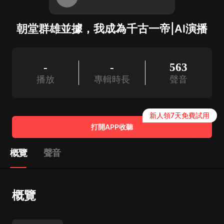
朝堂群雄並據，我成為千古一帝|AI演播
-
-
563
播放
專輯時長
聲音
新人領7天免費試用
打開APP收聽
概覽
聲音
概覽