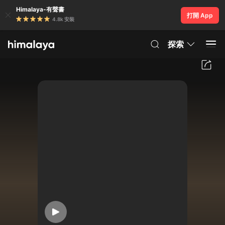
Himalaya-有聲書
打開 App
4.8k 安裝
探索