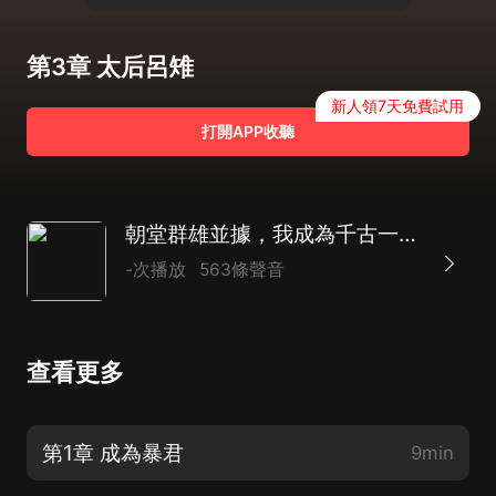
第3章 太后呂雉
新人領7天免費試用
打開APP收聽
朝堂群雄並據，我成為千古一帝|AI演播
-次播放
563條聲音
查看更多
第1章 成為暴君
9min