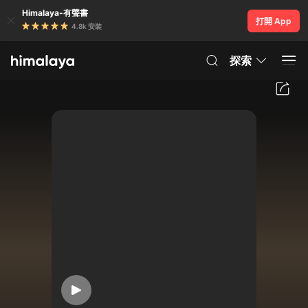
Himalaya-有聲書
打開 App
4.8k 安裝
探索