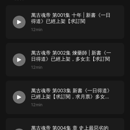
世
古藏龍
醉心修煉，對此根本不關心，而兩世的記憶疊加
萬古魂帝 第001集 十年 | 新書《一日
在一起，使得
古藏龍
對於
水如清
的記憶格外深刻，那時候
得道》已經上架【求訂閱
兩人感情，確實算的上青梅竹馬。
12min
然而這麼多年没見，
古藏龍
都不知道
水如清
什麼樣子，更
别說成親，如果不是水家找上門，這門親
古藏龍
也定然不
會同意，可如今對方居然上門退婚。
萬古魂帝 第002集 煉藥師 | 新書《一
日得道》已經上架，多女主【求訂閱
自己丟臉暫且不說，也讓
古藏龍
的父親抬不起頭，看著父
12min
親為難的神色，
古藏龍
怒氣衝天，直接闖入大廳之中。
原本頭疼不已的
古鎮天
看到
古藏龍
完好無損，臉龐之上迅
速浮現出一絲笑容。
萬古魂帝 第003集 新書《一日得道》
“水叔，你出爾反爾，哪里是大丈夫所為？要退婚可以，
已經上架【求訂閱，求月票》多女主
哈
讓
水如清
拿著我的信物來找我。”
12min
古藏龍
的氣勢瞬間震懾全場，和當初的
古藏龍
完全不同。
水家后輩
水天風
，看到
古藏龍
如此囂張，瞬間衝出人群。
萬古魂帝 第004集 章 史上最惡劣的
“你一個廢物也配嫁給若清，長輩不好出手教訓你，就讓