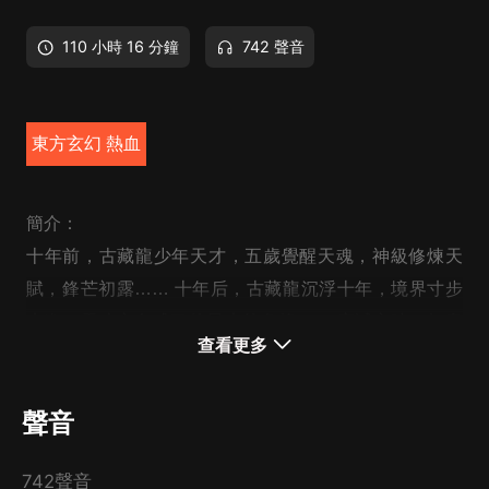
110 小時 16 分鐘
742 聲音
東方玄幻 熱血
簡介：
十年前，古藏龍少年天才，五歲覺醒天魂，神級修煉天
賦，鋒芒初露…… 十年后，古藏龍沉浮十年，境界寸步
未進，天才之名成了他最大的負擔…… 寂滅之時，無意
查看更多
覺醒五百年后記憶，從此屠儘敵寇，斬儘群魔，開啟傳奇
的逆天之路。
聲音
精彩劇情 ：
古藏龍
這一世和上一世記憶唯一相同點，就是五歲之前的
742聲音
記憶，而那時
古藏龍
印象最深的就是
水如清
，只不過第一