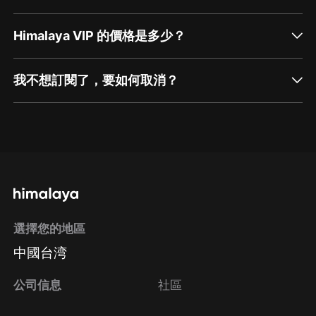
Himalaya VIP 的價格是多少？
我不想訂閱了，要如何取消？
通過網頁端訂閱如何取消？
點擊這裡
通過手機端訂閱如何取消？
選擇您的地區
Apple Store取消訂閱
中國台湾
方法
Google Play取消訂閱方法
公司信息
社區