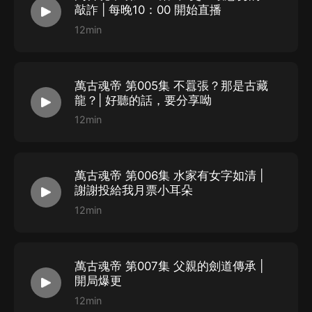
敲詐 | 每晚10：00 開始直播
我教訓教訓你。”
12min
本小說天涯貓撲兩大主站，點擊超過2000萬次（天涯600
萬古魂帝 第005集 不囂張？那是古藏
龍？| 好聽的話，要分享呦
萬，貓撲原創1000萬，貓撲貼貼600萬）訪問量！
12min
制作組
萬古魂帝 第006集 水家有女字如清 |
出 品 -- 喜馬拉雅
謝謝投給我月票小耳朵
作 者 -- 浮雲
12min
監 制 -- 休息
畫 本 -- Cv呆妹兒
對 軌 -- 燃燒的羅小黑、漫卿宇
萬古魂帝 第007集 父親的劍道傳承 |
開局爆更
后 期 -- 大飛書場
12min
音頻統籌 -- 休息