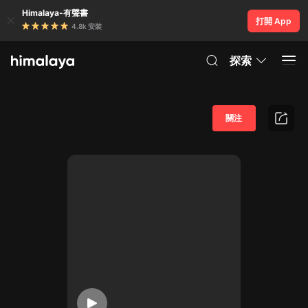
Himalaya-有聲書
打開 App
4.8k 安裝
探索
關注