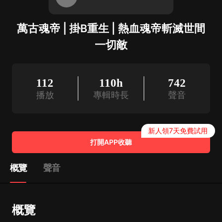
萬古魂帝 | 掛B重生 | 熱血魂帝斬滅世間
一切敵
112
110h
742
播放
專輯時長
聲音
新人領7天免費試用
打開APP收聽
概覽
聲音
概覽