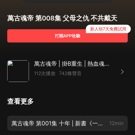
萬古魂帝 第008集 父母之仇 不共戴天
新人領7天免費試用
打開APP收聽
萬古魂帝 | 掛B重生 | 熱血魂帝斬滅世間一切敵
112次播放
742條聲音
查看更多
萬古魂帝 第001集 十年 | 新書《一日得道》已經上架【求訂閱
12min