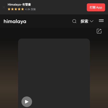
Himalaya-有聲書
打開 App
4.8k 安裝
探索