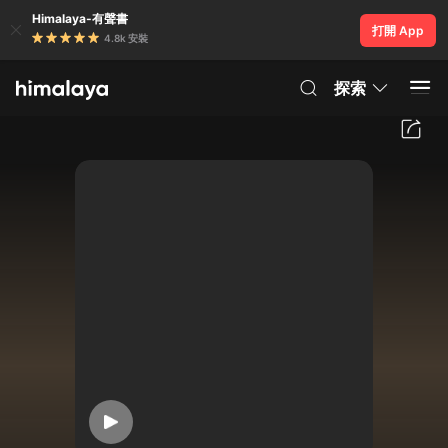
Himalaya-有聲書
打開 App
4.8k 安裝
探索