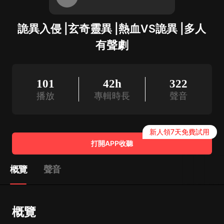
詭異入侵 |玄奇靈異 |熱血VS詭異 |多人
有聲劇
101
42h
322
播放
專輯時長
聲音
新人領7天免費試用
打開APP收聽
概覽
聲音
概覽