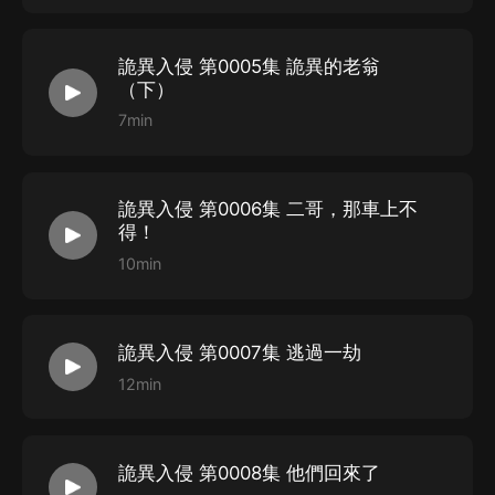
1、本作品為付費有聲書，購買成功后，即可收聽。
2、版權歸原作者所有，嚴禁翻錄成任何形式，嚴禁在任
詭異入侵 第0005集 詭異的老翁
（下）
何第三方平臺傳播，違者將追究其法律責任。
3、如在充值／購買環節遇到問題，您可通過頁面右上方
7min
按鈕，將頁面分享至微信內使用微信支付完成購買。
4、在購買過程中，如果您有任何問題，可以按以下步驟
詭異入侵 第0006集 二哥，那車上不
谘詢在線客服：
得！
第一步：您可在喜馬拉雅APP【賬號-聯系客服】中谘詢
10min
在線客服；
第二步：如果您無法聯系上APP內在線客服，可關注【喜
馬拉雅APP】公眾號，通過下方菜單欄里【我的-在線客
詭異入侵 第0007集 逃過一劫
服】谘詢在線客服；
12min
第三步：如果在線客服都未取得聯系，也可撥打客服電
話：400-838-5616
詭異入侵 第0008集 他們回來了