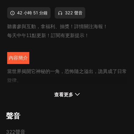
42 小時 51 分鐘
322 聲音
聽書參與互動，拿福利、抽獎！詳情關注海報！
每天中午11點更新！訂閱有更新提示！
內容簡介
當世界揭開它神秘的一角，恐怖隨之溢出，詭異成了日常
旋律。
睡夢中聽到呼喚别輕易應答，夜深人靜時儘量不要窺鏡，
查看更多
出入電梯最好避免落單。
因為——
聲音
你永遠不知道，下一個瞬間將要面對怎樣的驚險。
世界忽然間變得危險無比，聰明人都穩健地苟著。
322聲音