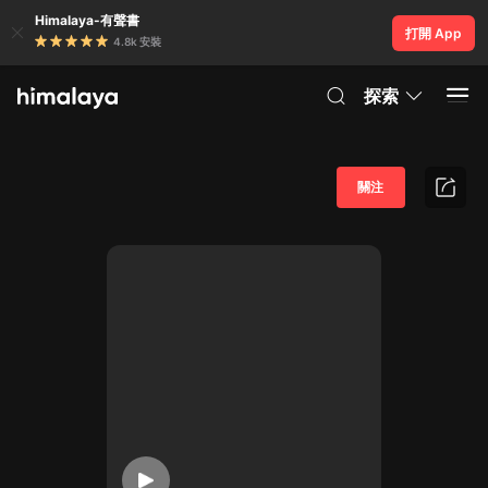
Himalaya-有聲書
打開 App
4.8k 安裝
探索
關注