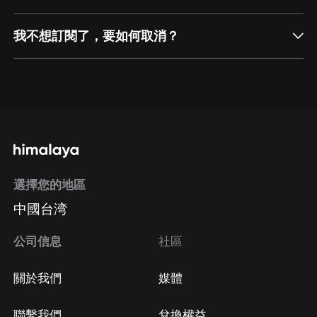
我不想訂閱了，要如何取消？
通過網頁端訂閱如何取消？
點擊這裡
通過手機端訂閱如何取消？
選擇您的地區
Apple Store取消訂閱
中國台湾
方法
Google Play取消訂閱方法
公司信息
社區
關於我們
媒體
聯繫我們
兌換權益