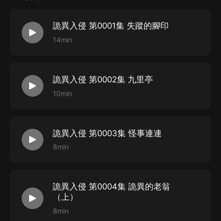
激變的時代巨潮中，每一朵后浪，都是希望……每一個活
著的人，都是希望……
詭異入侵 第0001集 失蹤的腳印
江躍開局連一條狗都没有，卻陰差陽錯踏上了逆行者的征
14min
程。
詭異入侵 第0002集 九里亭
STAFF
10min
作 者：犁天
統 籌：幽藍
詭異入侵 第0003集 怪事連連
畫本：康家的康康
8min
美工：何幾竹
后 期：蘇喂
詭異入侵 第0004集 詭異的老翁
（上）
8min
購買須知