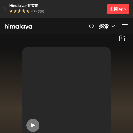
Himalaya-有聲書
打開 App
4.8k 安裝
探索