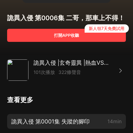
詭異入侵 第0006集 二哥，那車上不得！
新人領7天免費試用
打開APP收聽
詭異入侵 |玄奇靈異 |熱血VS詭異 |多人有聲劇
101次播放
322條聲音
查看更多
詭異入侵 第0001集 失蹤的腳印
14min