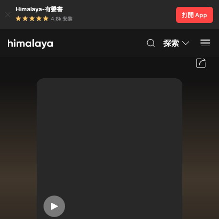
Himalaya-有聲書
打開 App
4.8k 安裝
探索