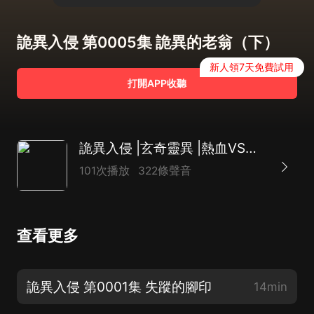
詭異入侵 第0005集 詭異的老翁（下）
新人領7天免費試用
打開APP收聽
詭異入侵 |玄奇靈異 |熱血VS詭異 |多人有聲劇
101次播放
322條聲音
查看更多
詭異入侵 第0001集 失蹤的腳印
14min