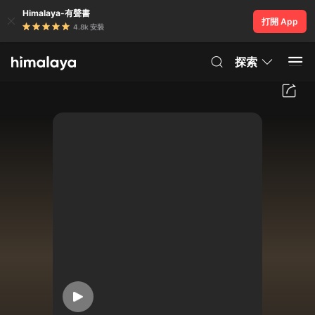
Himalaya-有聲書
打開 App
4.8k 安裝
探索