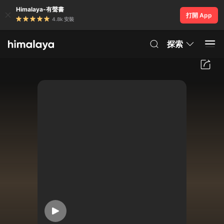
Himalaya-有聲書
打開 App
4.8k 安裝
探索