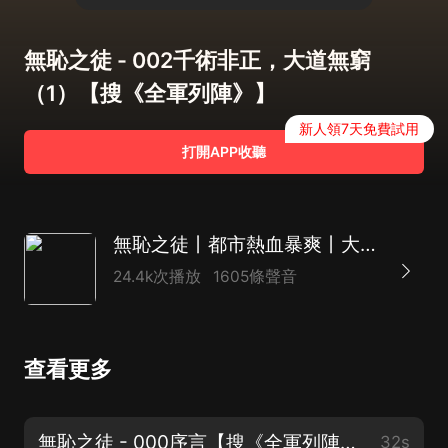
無恥之徒 - 002千術非正，大道無窮
（1）【搜《全軍列陣》】
新人領7天免費試用
打開APP收聽
無恥之徒丨都市熱血暴爽丨大斌領銜多人有聲劇
24.4k次播放
1605條聲音
查看更多
無恥之徒 - 000序言【搜《全軍列陣》】
32s