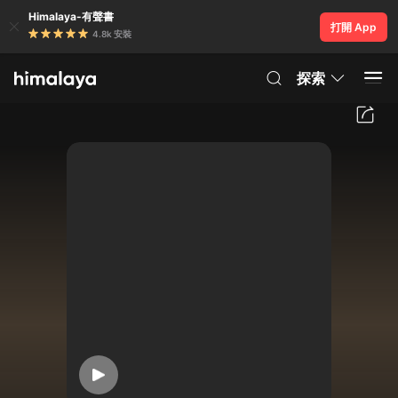
Himalaya-有聲書
打開 App
4.8k 安裝
探索