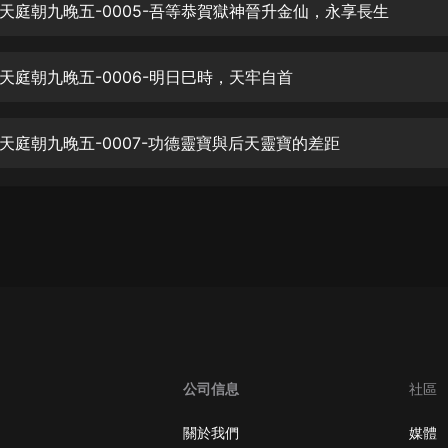
生命科學篇1-2·猴子警長科學探案記|
天庭朝九晚五-0005-吾等恭賀獄神晉升金仙，永享長生
寶寶巴士科普
寶寶巴士
天庭朝九晚五-0006-明日巳時，天牢自首
【新民間劇場】我的老千江湖｜ 有聲
的紫襟｜ 魔幻千手
有聲的紫襟
天庭朝九晚五-0007-功德靈寶與后天靈寶的差距
《夜色鋼琴曲》
夜色鋼琴曲趙海洋
太荒吞天訣丨熱血玄幻丨紫襟領銜有
聲劇
有聲的紫襟
嫡女貴嫁 | 一刀蘇蘇團隊制作 | 古言
宮鬥重生爽文 多人有聲劇
一刀蘇蘇
公司信息
社區
中國大案紀實 | 每日一驚案！真實案
件恐怖刑偵尚文
關於我們
媒體
大舌頭尚文