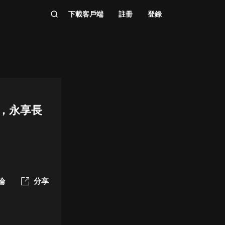
下載客戶端
註冊
登錄
仙，永享長
論
分享