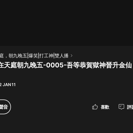
最佳女婿｜都市異能多人有聲劇｜一
種侃侃｜有聲小說
一種侃侃
米小圈上學記:一二三年級 | 暢銷出版
庭，朝九晚五|爆笑|打工神|雙人播
物
在天庭朝九晚五-0005-吾等恭賀獄神晉升金
米小圈
破壞者聯盟篇1-4季·猴子警長科學探
案記|寶寶巴士
2 JAN 11
寶寶巴士
大奉打更人丨頭陀淵領銜多人有聲
聲音
喜歡
評
劇|暢聽全集|王鶴棣、田曦薇主演影
視劇原著|賣報小郎君
頭陀淵講故事
總有這樣的歌只想一個人聽