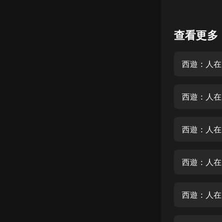
懸疑
查看更多
科幻
好書精講
西遊：人在
外語
耽美
西遊：人在
認知思維
人文
西遊：人在
音樂
西遊：人在
粵語
頭條
西遊：人在
娛樂