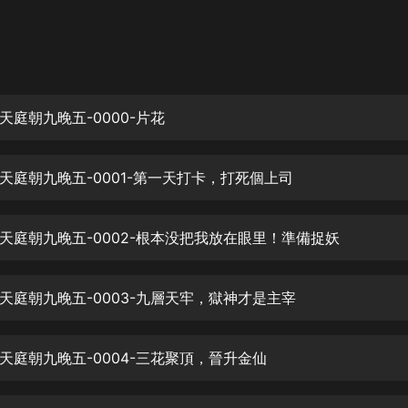
灰姑娘音樂
郭德綱於謙相聲全集
德雲社郭德綱相聲VIP
天庭朝九晚五-0000-片花
安全警長啦咘啦哆·假期篇|新篇章加
更|寶寶巴士故事
寶寶巴士
天庭朝九晚五-0001-第一天打卡，打死個上司
凡人修仙傳|楊洋主演影視原著|薑廣
濤配音多播版本
光合積木
天庭朝九晚五-0002-根本没把我放在眼里！準備捉妖
摸金天師【第一季】（紫襟演播）
有聲的紫襟
天庭朝九晚五-0003-九層天牢，獄神才是主宰
無敵六皇子|爆笑穿越|無敵流皇子|安
天庭朝九晚五-0004-三花聚頂，晉升金仙
燃領銜有聲小說
安燃