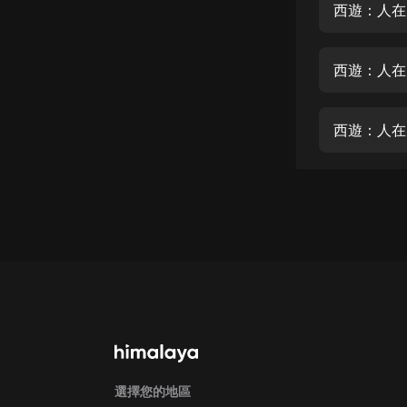
經典名著
西遊：人在
人物傳記
西遊：人在
電影
生活
西遊：人在
英語
日語
課程
少兒教育
二次元
教育培訓
IT科技
汽車
選擇您的地區