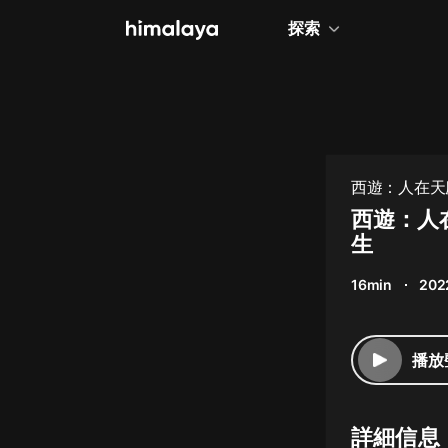
探索
全部
小說
個人成長
西遊：人在天
相聲評書
西遊：人
生
兒童
16min
202
歷史
情感治愈
播放
健康養生
商業財經
詳細信息
廣播劇