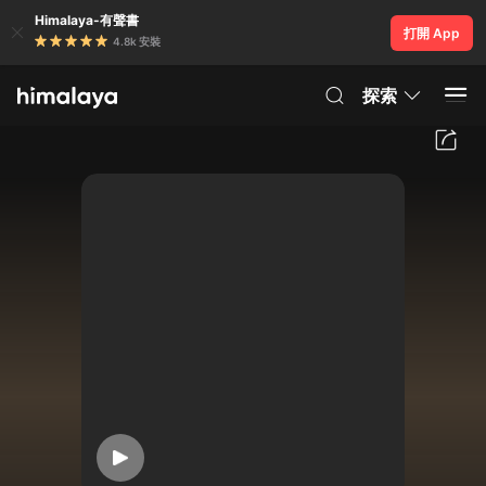
Himalaya-有聲書
打開 App
4.8k 安裝
探索