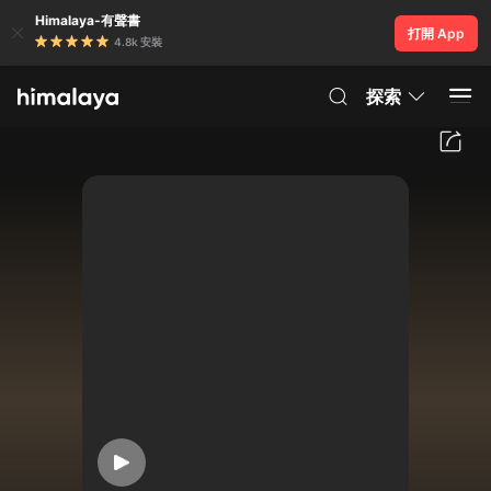
Himalaya-有聲書
打開 App
4.8k 安裝
探索