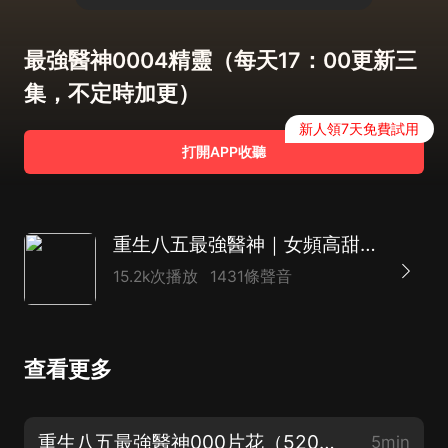
最強醫神0004精靈（每天17：00更新三
集，不定時加更）
新人領7天免費試用
打開APP收聽
重生八五最強醫神｜女頻高甜都市異能｜從心兒&主播D領銜有聲劇
15.2k次播放
1431條聲音
查看更多
重生八五最強醫神000片花（520重磅新書，歡迎訂閱收聽）
5min