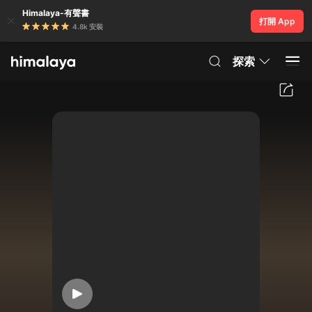
Himalaya-有聲書
打開 App
4.8k 安裝
探索