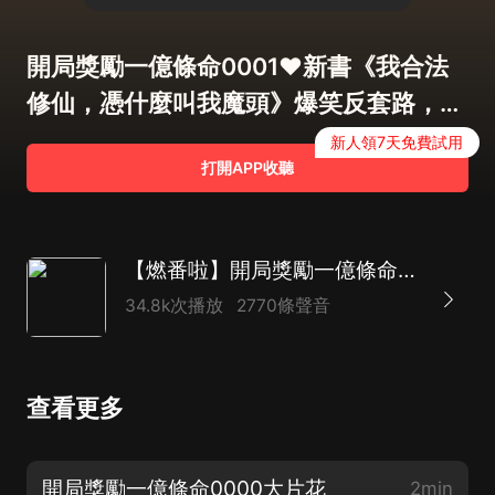
開局獎勵一億條命0001❤新書《我合法
修仙，憑什麼叫我魔頭》爆笑反套路，送
紅包，來❤
新人領7天免費試用
打開APP收聽
【燃番啦】開局獎勵一億條命丨熱血玄幻爆笑丨多人有聲劇
34.8k次播放
2770條聲音
查看更多
開局獎勵一億條命0000大片花
2min