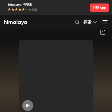
Himalaya-有聲書
打開 App
4.8k 安裝
探索