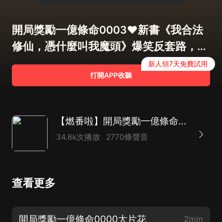
開局獎勵一億條命0003❤新書《我合法
修仙，憑什麼叫我魔頭》爆笑反套路，送
紅包，來❤
新人領7天免費試用
打開APP收聽
【燃番啦】開局獎勵一億條命丨熱血玄幻爆笑丨多人有聲劇
34.8k次播放
2770條聲音
查看更多
開局獎勵一億條命0000大片花
2min