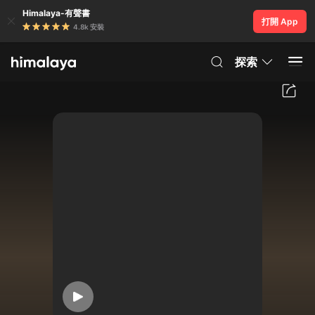
Himalaya-有聲書
打開 App
4.8k 安裝
探索