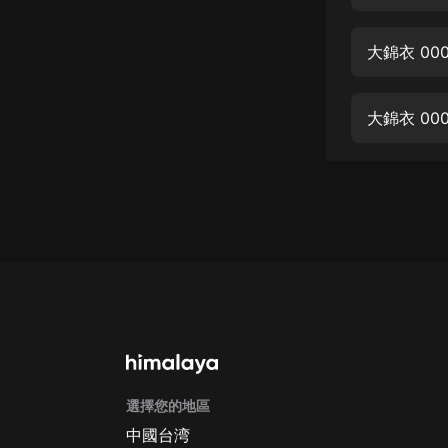
經典名著
人物傳記
大錦衣 00
電影
生活
大錦衣 00
英語
日語
課程
少兒教育
二次元
教育培訓
IT科技
選擇您的地區
汽車
中國台湾