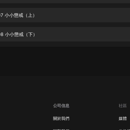
生命科學篇1-2·猴子警長科學探案記|
寶寶巴士科普
寶寶巴士
07 小小懲戒（上）
【新民間劇場】我的老千江湖｜ 有聲
的紫襟｜ 魔幻千手
08 小小懲戒（下）
有聲的紫襟
《夜色鋼琴曲》
夜色鋼琴曲趙海洋
太荒吞天訣丨熱血玄幻丨紫襟領銜有
聲劇
有聲的紫襟
嫡女貴嫁 | 一刀蘇蘇團隊制作 | 古言
宮鬥重生爽文 多人有聲劇
公司信息
社區
一刀蘇蘇
中國大案紀實 | 每日一驚案！真實案
關於我們
媒體
件恐怖刑偵尚文
大舌頭尚文