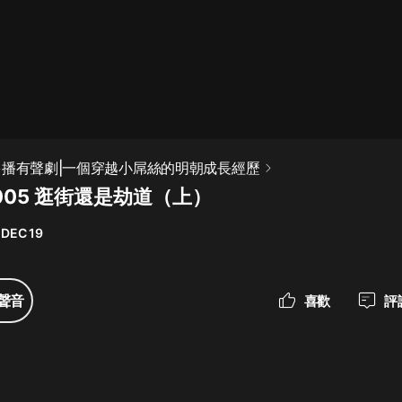
最佳女婿｜都市異能多人有聲劇｜一
種侃侃｜有聲小說
一種侃侃
米小圈上學記:一二三年級 | 暢銷出版
多播有聲劇|一個穿越小屌絲的明朝成長經歷
物
005 逛街還是劫道（上）
米小圈
 DEC 19
破壞者聯盟篇1-4季·猴子警長科學探
案記|寶寶巴士
寶寶巴士
聲音
喜歡
評
大奉打更人丨頭陀淵領銜多人有聲
劇|暢聽全集|王鶴棣、田曦薇主演影
視劇原著|賣報小郎君
頭陀淵講故事
總有這樣的歌只想一個人聽