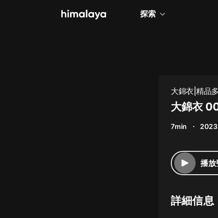
探索
全部
小說
個人成長
大錦衣|精品
相聲評書
大錦衣 0
兒童
7min
2023
歷史
情感治愈
播放
健康養生
商業財經
詳細信息
廣播劇