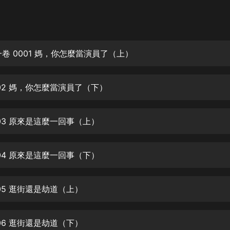
灰姑娘音樂
郭德綱於謙相聲全集
德雲社郭德綱相聲VIP
一卷 0001 媽，你怎麼當演員了（上）
安全警長啦咘啦哆·假期篇|新篇章加
更|寶寶巴士故事
002 媽，你怎麼當演員了（下）
寶寶巴士
凡人修仙傳|楊洋主演影視原著|薑廣
濤配音多播版本
003 原來是這麼一回事（上）
光合積木
004 原來是這麼一回事（下）
摸金天師【第一季】（紫襟演播）
有聲的紫襟
05 逛街還是劫道（上）
無敵六皇子|爆笑穿越|無敵流皇子|安
燃領銜有聲小說
安燃
06 逛街還是劫道（下）