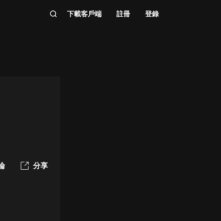
下載客戶端
註冊
登錄
論
分享