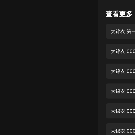
懸疑
查看更多
科幻
大錦衣 第
好書精講
外語
大錦衣 0
耽美
認知思維
大錦衣 0
人文
音樂
大錦衣 0
粵語
大錦衣 00
頭條
娛樂
大錦衣 00